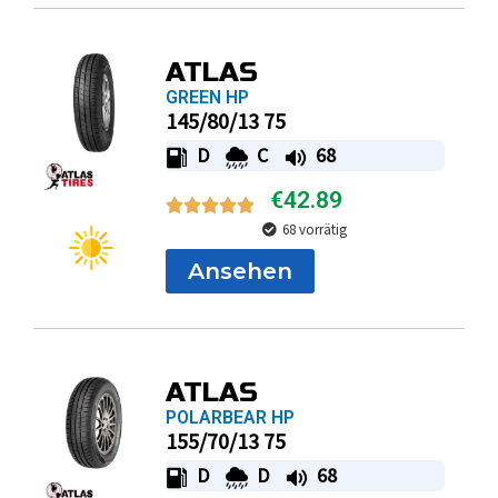
ATLAS
GREEN HP
145/80/13 75
D
C
68
€
42.89
68 vorrätig
Ansehen
ATLAS
POLARBEAR HP
155/70/13 75
D
D
68