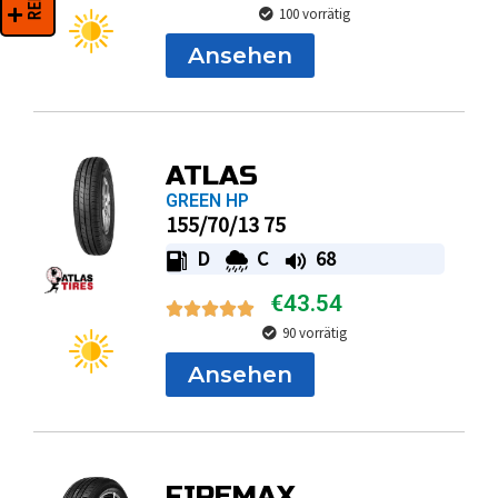
100 vorrätig
Ansehen
ATLAS
GREEN HP
155/70/13 75
D
C
68
€
43.54
90 vorrätig
Ansehen
FIREMAX