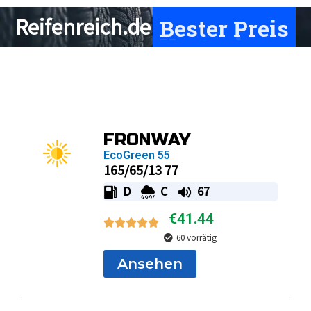
Bester Preis
Reifenreich.de
Page
Page
Page
Page
FRONWAY
EcoGreen 55
165/65/13 77
D
C
67
€
41.44
60 vorrätig
Ansehen