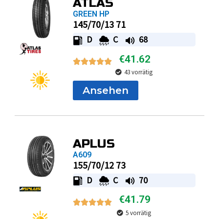
ATLAS
GREEN HP
145/70/13 71
D
C
68
€
41.62
43 vorrätig
Ansehen
APLUS
A609
155/70/12 73
D
C
70
€
41.79
5 vorrätig