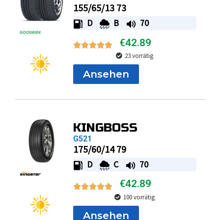
155/65/13 73
D
B
70
€
42.89
23 vorrätig
Ansehen
KINGBOSS
G521
175/60/14 79
D
C
70
€
42.89
100 vorrätig
Ansehen