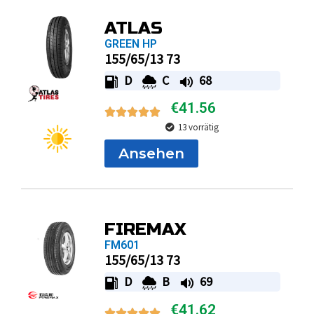
ATLAS
GREEN HP
155/65/13 73
D
C
68
€
41.56
13 vorrätig
Ansehen
FIREMAX
FM601
155/65/13 73
D
B
69
€
41.62