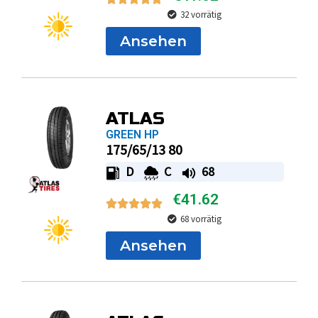
32 vorrätig
Ansehen
ATLAS
GREEN HP
175/65/13 80
D
C
68
€
41.62
68 vorrätig
Ansehen