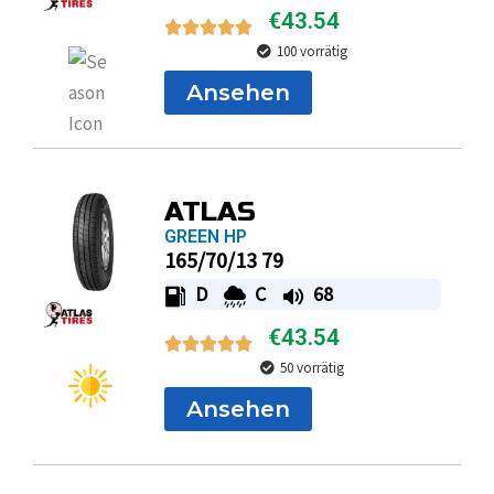
€
43.54
100 vorrätig
Ansehen
ATLAS
GREEN HP
165/70/13 79
D
C
68
€
43.54
50 vorrätig
Ansehen