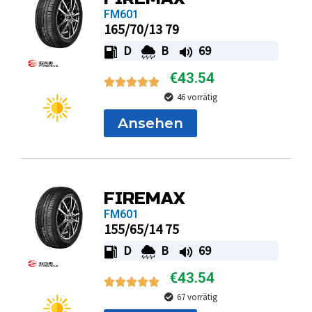
FM601
165/70/13 79
D
B
69
€
43.54
46 vorrätig
Ansehen
FIREMAX
FM601
155/65/14 75
D
B
69
€
43.54
67 vorrätig