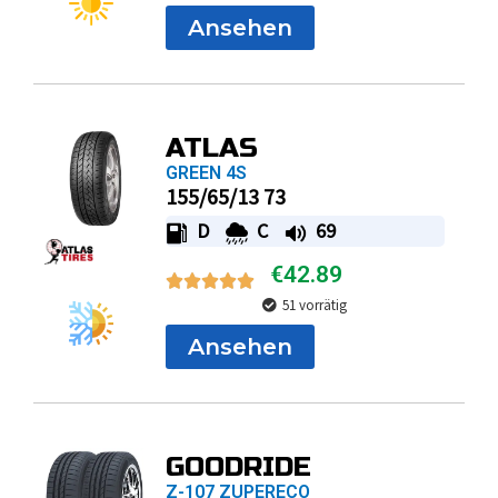
Ansehen
ATLAS
GREEN 4S
155/65/13 73
D
C
69
€
42.89
51 vorrätig
Ansehen
GOODRIDE
Z-107 ZUPERECO