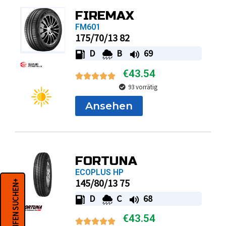
FIREMAX
FM601
175/70/13 82
D
B
69
€
43.54
93 vorrätig
Ansehen
FORTUNA
ECOPLUS HP
145/80/13 75
REIFEN SUCHEN+
D
C
68
€
43.54