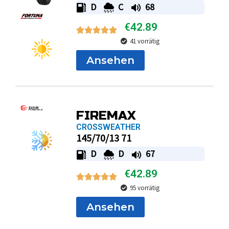
D
C
68
€
42.89
41 vorrätig
Ansehen
FIREMAX
CROSSWEATHER
145/70/13 71
D
D
67
€
42.89
95 vorrätig
Ansehen