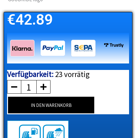
€
42.89
Verfügbarkeit:
23 vorrätig
GOODRIDE
Menge
IN DEN WARENKORB