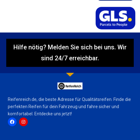
Hilfe nötig? Melden Sie sich bei uns. Wir
sind 24/7 erreichbar.
Reifenreich.de, die beste Adresse für Qualitätsreifen. Finde die
perfekten Reifen für dein Fahrzeug und fahre sicher und
komfortabel. Entdecke uns jetzt!
F
I
a
n