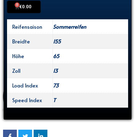
0
Cart
€
0.00
Reifensaison
Sommerreifen
Breidte
155
Höhe
65
Zoll
13
Load Index
73
Speed Index
T