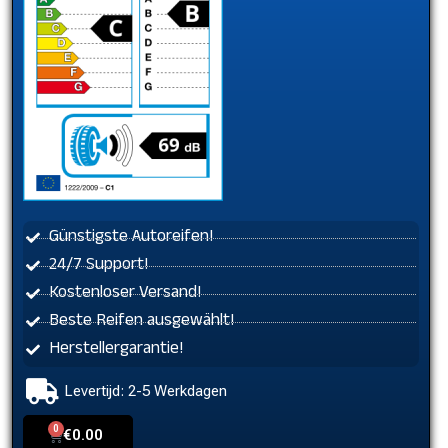
Günstigste Autoreifen!
24/7 Support!
Kostenloser Versand!
Beste Reifen ausgewählt!
Herstellergarantie!
Levertijd: 2-5 Werkdagen
0
Cart
€
0.00