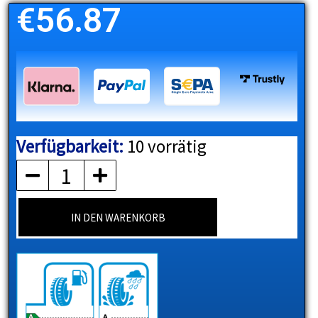
€
56.87
Verfügbarkeit:
10 vorrätig
ATLAS
Menge
IN DEN WARENKORB