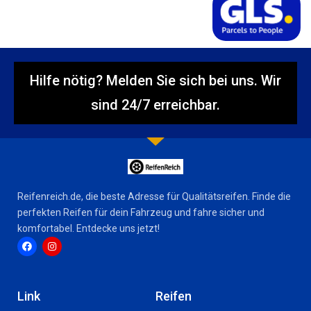
Hilfe nötig? Melden Sie sich bei uns. Wir
sind 24/7 erreichbar.
Reifenreich.de, die beste Adresse für Qualitätsreifen. Finde die
perfekten Reifen für dein Fahrzeug und fahre sicher und
komfortabel. Entdecke uns jetzt!
F
I
a
n
c
s
Link
Reifen
e
t
b
a