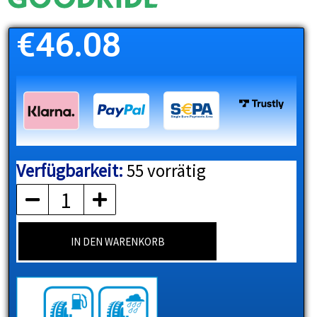
€
46.08
Verfügbarkeit:
55 vorrätig
GOODRIDE
Menge
IN DEN WARENKORB