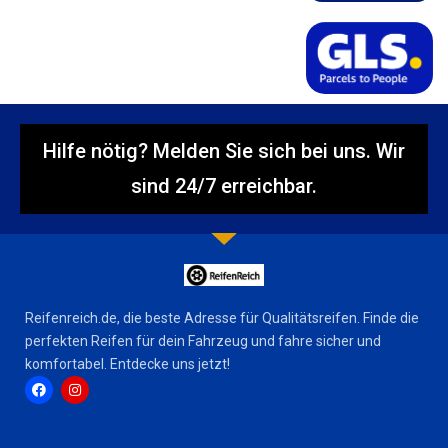
Hilfe nötig? Melden Sie sich bei uns. Wir
sind 24/7 erreichbar.
Reifenreich.de, die beste Adresse für Qualitätsreifen. Finde die
perfekten Reifen für dein Fahrzeug und fahre sicher und
komfortabel. Entdecke uns jetzt!
F
I
a
n