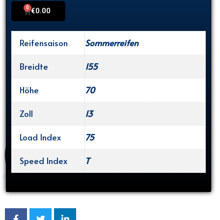
0
Cart
€
0.00
Reifensaison
Sommerreifen
Breidte
155
Höhe
70
Zoll
13
Load Index
75
Speed Index
T