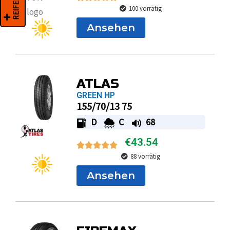
100 vorrätig
Ansehen
ATLAS
GREEN HP
155/70/13 75
D
C
68
€
43.54
88 vorrätig
Ansehen