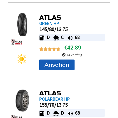
ATLAS
GREEN HP
145/80/13 75
D
C
68
€
42.89
64 vorrätig
Ansehen
ATLAS
POLARBEAR HP
155/70/13 75
D
D
68