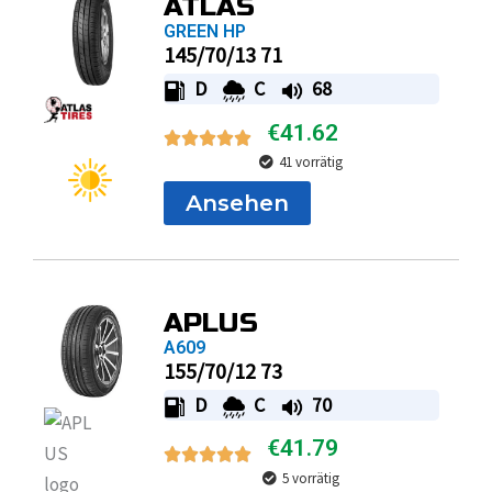
ATLAS
GREEN HP
145/70/13 71
D
C
68
€
41.62
41 vorrätig
Ansehen
APLUS
A609
155/70/12 73
D
C
70
€
41.79
5 vorrätig