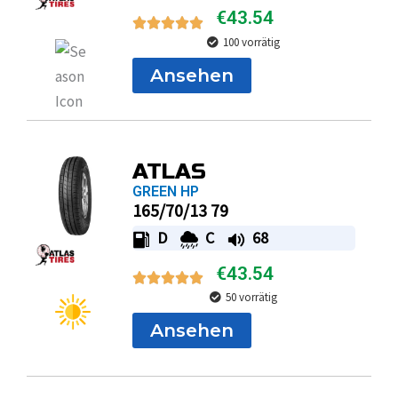
€
43.54
100 vorrätig
Ansehen
ATLAS
GREEN HP
165/70/13 79
D
C
68
€
43.54
50 vorrätig
Ansehen