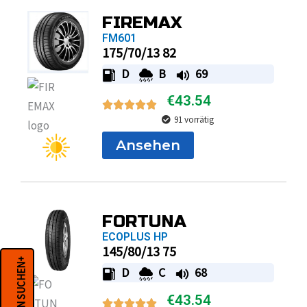
FIREMAX
FM601
175/70/13 82
D
B
69
€
43.54
91 vorrätig
Ansehen
FORTUNA
ECOPLUS HP
145/80/13 75
REIFEN SUCHEN+
D
C
68
€
43.54