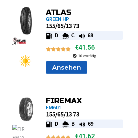
ATLAS
GREEN HP
155/65/13 73
D
C
68
€
41.56
10 vorrätig
Ansehen
FIREMAX
FM601
155/65/13 73
D
B
69
€
41.62