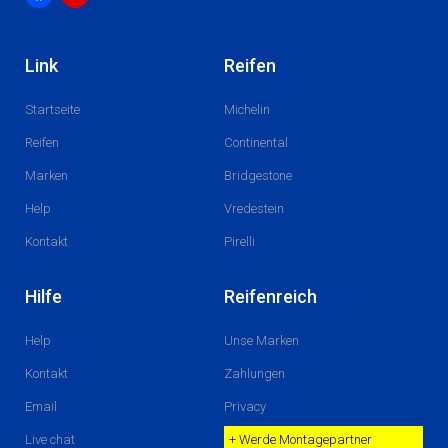
F
I
a
n
c
s
Link
Reifen
e
t
b
a
o
g
Startseite
Michelin
o
r
k
a
m
Reifen
Continental
Marken
Bridgestone
Help
Vredestein
Kontakt
Pirelli
Hilfe
Reifenreich
Help
Unse Marken
Kontakt
Zahlungen
Email
Privacy
Live chat
+ Werde Montagepartner