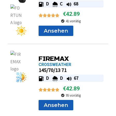
D
C
68
€
42.89
41 vorrätig
Ansehen
FIREMAX
CROSSWEATHER
145/70/13 71
D
D
67
€
42.89
95 vorrätig
Ansehen