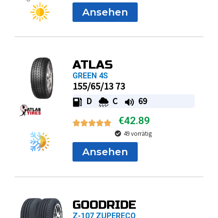
Ansehen
ATLAS
GREEN 4S
155/65/13 73
D
C
69
€
42.89
49 vorrätig
Ansehen
GOODRIDE
Z-107 ZUPERECO