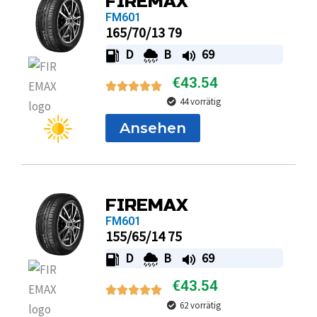
FIREMAX
FM601
165/70/13 79
D
B
69
€
43.54
44 vorrätig
Ansehen
FIREMAX
FM601
155/65/14 75
D
B
69
€
43.54
62 vorrätig