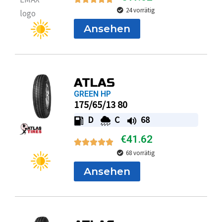
24 vorrätig
Ansehen
ATLAS
GREEN HP
175/65/13 80
D
C
68
€
41.62
68 vorrätig
Ansehen