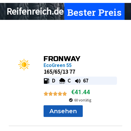
Bester Preis
Reifenreich.de
Page
Page
Page
Page
FRONWAY
EcoGreen 55
165/65/13 77
D
C
67
€
41.44
60 vorrätig
Ansehen