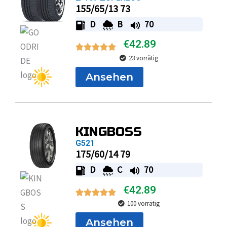
155/65/13 73
D
B
70
€
42.89
23 vorrätig
Ansehen
KINGBOSS
G521
175/60/14 79
D
C
70
€
42.89
100 vorrätig
Ansehen