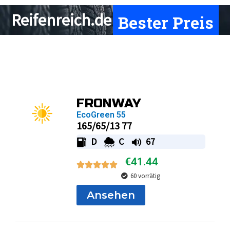
Bester Preis
Reifenreich.de
Page
Page
Page
Page
FRONWAY
EcoGreen 55
165/65/13 77
D
C
67
€
41.44
60 vorrätig
Ansehen