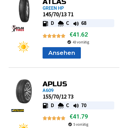
ATLAS
GREEN HP
145/70/13 71
D
C
68
€
41.62
43 vorrätig
Ansehen
APLUS
A609
155/70/12 73
D
C
70
€
41.79
5 vorrätig