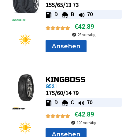
155/65/13 73
D
B
70
€
42.89
23 vorrätig
Ansehen
KINGBOSS
G521
175/60/14 79
D
C
70
€
42.89
100 vorrätig
Ansehen