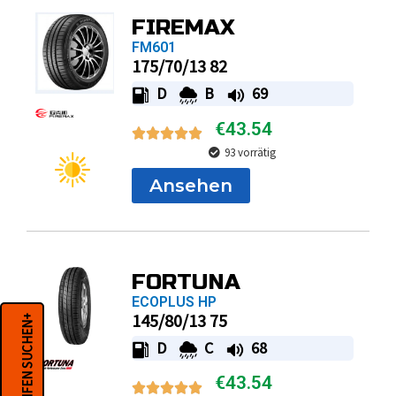
FIREMAX
FM601
175/70/13 82
D
B
69
€
43.54
93 vorrätig
Ansehen
FORTUNA
ECOPLUS HP
145/80/13 75
REIFEN SUCHEN+
D
C
68
€
43.54