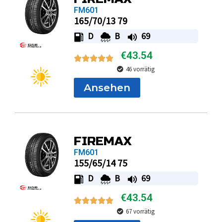
FM601
165/70/13 79
D
B
69
€
43.54
46 vorrätig
Ansehen
FIREMAX
FM601
155/65/14 75
D
B
69
€
43.54
67 vorrätig