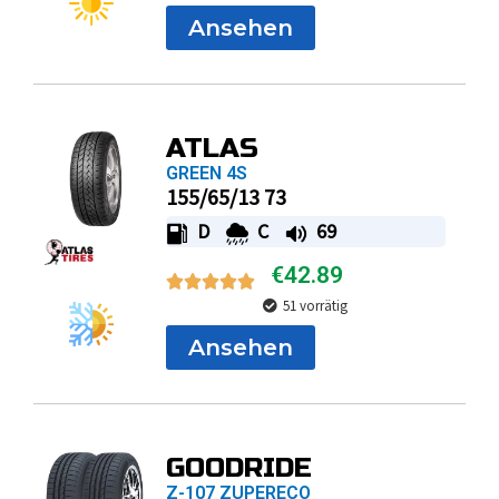
Ansehen
ATLAS
GREEN 4S
155/65/13 73
D
C
69
€
42.89
51 vorrätig
Ansehen
GOODRIDE
Z-107 ZUPERECO