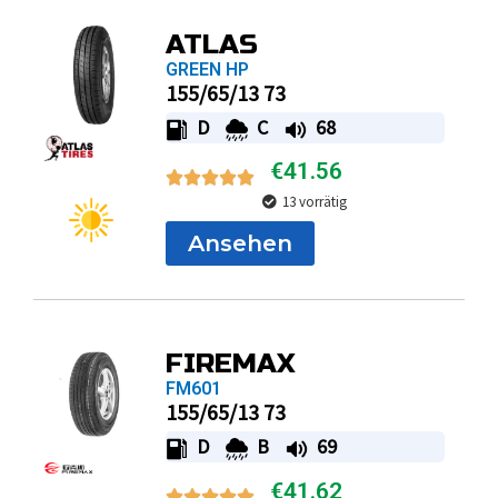
ATLAS
GREEN HP
155/65/13 73
D
C
68
€
41.56
13 vorrätig
Ansehen
FIREMAX
FM601
155/65/13 73
D
B
69
€
41.62