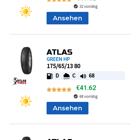
32 vorrätig
Ansehen
ATLAS
GREEN HP
175/65/13 80
D
C
68
€
41.62
68 vorrätig
Ansehen