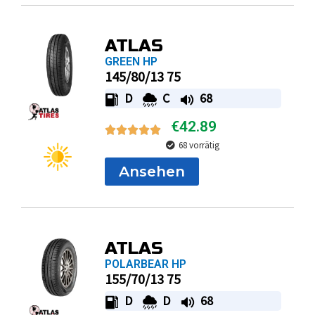
ATLAS
GREEN HP
145/80/13 75
D
C
68
€
42.89
68 vorrätig
Ansehen
ATLAS
POLARBEAR HP
155/70/13 75
D
D
68