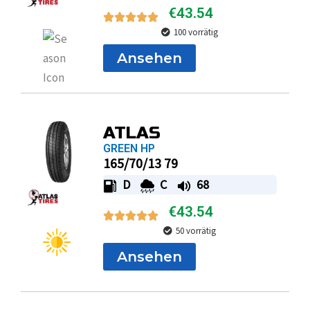
€
43.54
100 vorrätig
Ansehen
ATLAS
GREEN HP
165/70/13 79
D
C
68
€
43.54
50 vorrätig
Ansehen