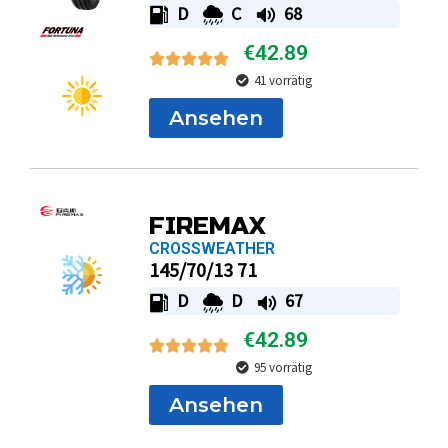
D
C
68
€
42.89
41 vorrätig
Ansehen
FIREMAX
CROSSWEATHER
145/70/13 71
D
D
67
€
42.89
95 vorrätig
Ansehen