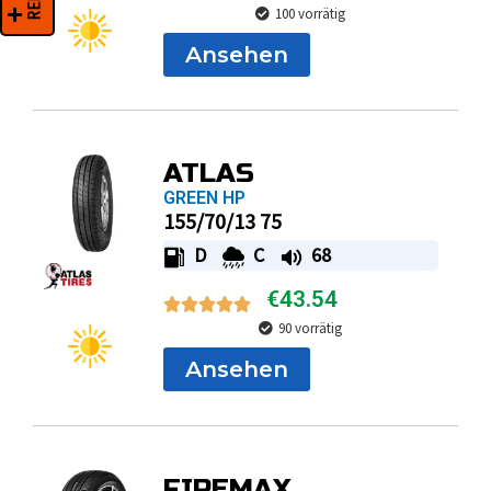
100 vorrätig
Ansehen
ATLAS
GREEN HP
155/70/13 75
D
C
68
€
43.54
90 vorrätig
Ansehen
FIREMAX