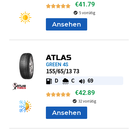
Ansehen
ATLAS
GREEN 4S
155/65/13 73
D
C
69
€
42.89
32 vorrätig
Ansehen
GOODRIDE
Z-107 ZUPERECO