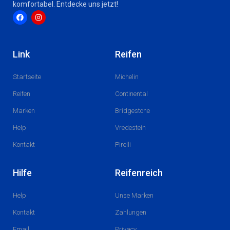
F
I
a
n
c
s
Link
Reifen
e
t
b
a
o
g
Startseite
Michelin
o
r
k
a
m
Reifen
Continental
Marken
Bridgestone
Help
Vredestein
Kontakt
Pirelli
Hilfe
Reifenreich
Help
Unse Marken
Kontakt
Zahlungen
Email
Privacy
Live chat
+ Werde Montagepartner