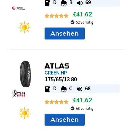
52 vorrätig
Ansehen
ATLAS
GREEN HP
175/65/13 80
D
C
68
€
41.62
68 vorrätig
Ansehen