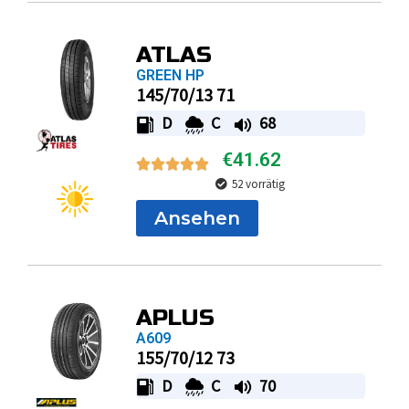
ATLAS
GREEN HP
145/70/13 71
D
C
68
€
41.62
52 vorrätig
Ansehen
APLUS
A609
155/70/12 73
D
C
70
€
41.79
5 vorrätig