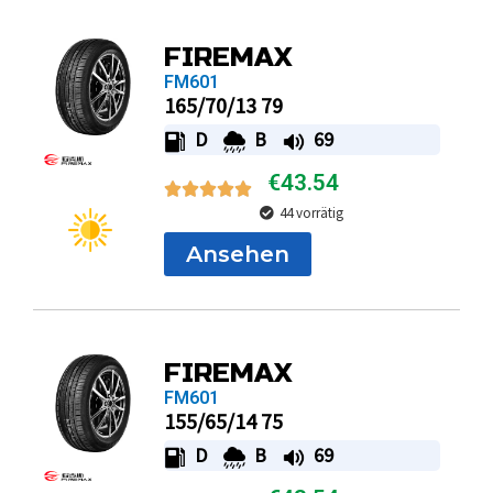
FM601
165/70/13 79
D
B
69
€
43.54
44 vorrätig
Ansehen
FIREMAX
FM601
155/65/14 75
D
B
69
€
43.54
74 vorrätig