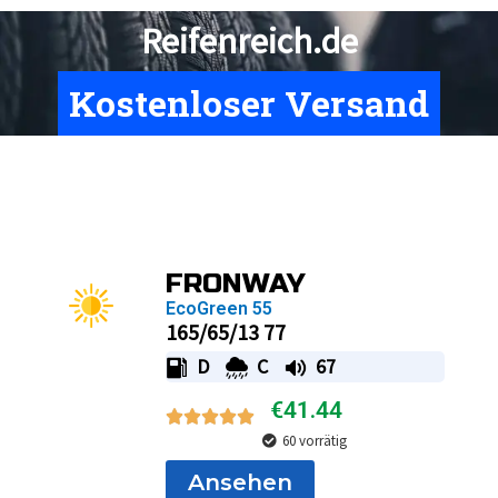
Reifenreich.de
Bester Preis
Page
Page
Page
Page
FRONWAY
EcoGreen 55
165/65/13 77
D
C
67
€
41.44
60 vorrätig
Ansehen