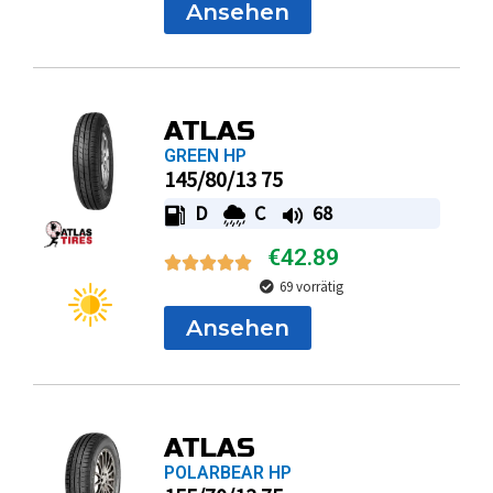
ATLAS
GREEN HP
145/80/13 75
D
C
68
€
42.89
69 vorrätig
Ansehen
ATLAS
POLARBEAR HP
155/70/13 75
D
D
68