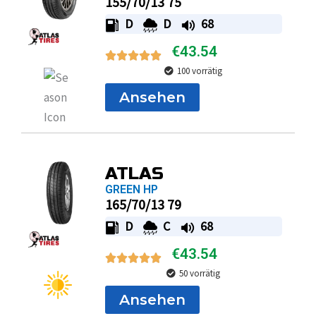
€
43.54
100 vorrätig
Ansehen
ATLAS
GREEN HP
165/70/13 79
D
C
68
€
43.54
50 vorrätig
Ansehen