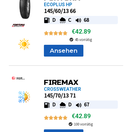
D
C
68
€
42.89
45 vorrätig
Ansehen
FIREMAX
CROSSWEATHER
145/70/13 71
D
D
67
€
42.89
100 vorrätig
Ansehen