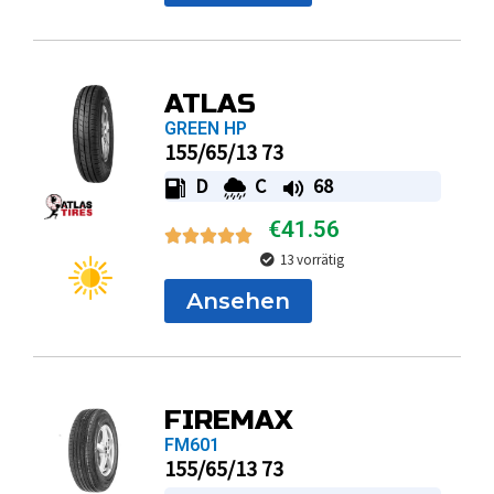
ATLAS
GREEN HP
155/65/13 73
D
C
68
€
41.56
13 vorrätig
Ansehen
FIREMAX
FM601
155/65/13 73
D
B
69
€
41.62