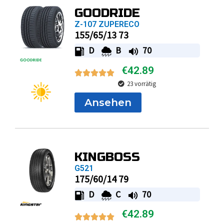
155/65/13 73
D
B
70
€
42.89
23 vorrätig
Ansehen
KINGBOSS
G521
175/60/14 79
D
C
70
€
42.89
100 vorrätig
Ansehen