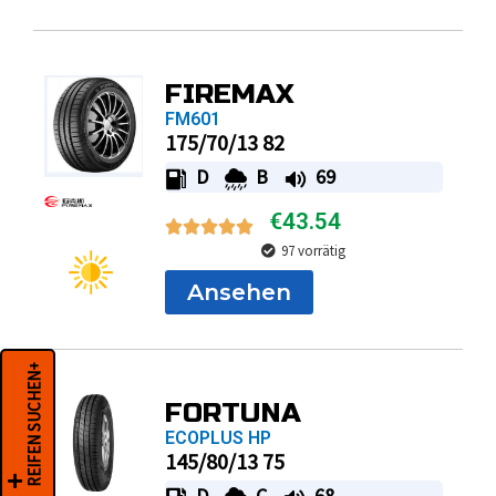
FIREMAX
FM601
175/70/13 82
D
B
69
€
43.54
97 vorrätig
Ansehen
FORTUNA
REIFEN SUCHEN+
ECOPLUS HP
145/80/13 75
D
C
68
€
43.54