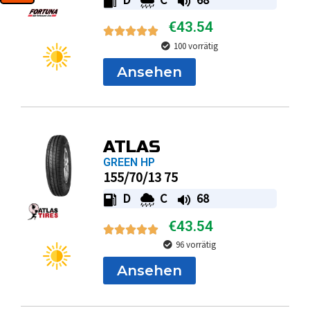
100 vorrätig
Ansehen
ATLAS
GREEN HP
155/70/13 75
D
C
68
€
43.54
96 vorrätig
Ansehen
FIREMAX