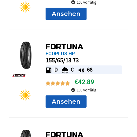
FORTUNA
ECOPLUS HP
155/65/13 73
D
C
68
€
42.89
100 vorrätig
Ansehen
FORTUNA
ECOPLUS HP
145/60/13 66