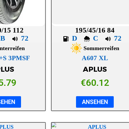
0/15 112
195/45/16 84
B
72
D
C
72
nterreifen
Sommerreifen
M+S 3PMSF
A607 XL
LUS
APLUS
5.79
€
60.12
SEHEN
ANSEHEN