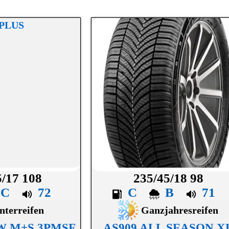
5/17 108
235/45/18 98
C
72
C
B
71
nterreifen
Ganzjahresreifen
SW M+S 3PMSF
AS909 ALL SEASON X