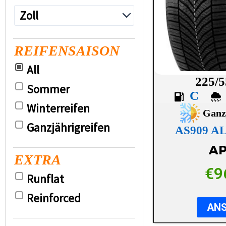
REIFENSAISON
All
225/5
Sommer
C
Winterreifen
Ganz
Ganzjährigreifen
AS909 A
AP
EXTRA
€
9
Runflat
Reinforced
AN