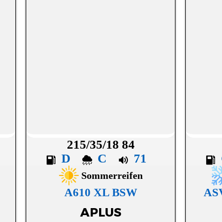
215/35/18 84
D
C
71
Sommerreifen
A610 XL BSW
AS
APLUS