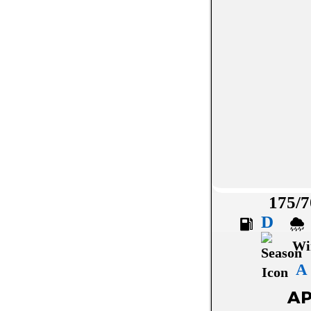
NEXEN
NOKIAN
OVATION
PETLAS
PIRELLI
ROADHOG
ROADSTONE
175/7
ROTALLA
D
SAILUN
Wi
SEMPERIT
A
SUNNY
AP