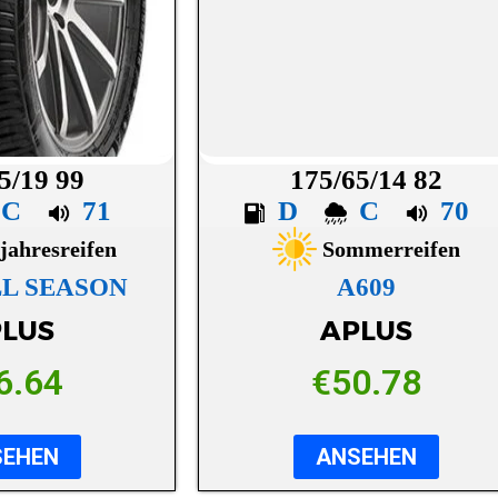
5/19 99
175/65/14 82
C
71
D
C
70
jahresreifen
Sommerreifen
LL SEASON
A609
LUS
APLUS
6.64
€
50.78
SEHEN
ANSEHEN