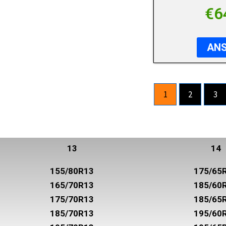
SYRON
€
6
TOYO
TRISTAR
AN
UNIROYAL
VIKING
1
2
3
VREDESTEIN
WANLI
WESTLAKE
13
14
YOKOHAMA
155/80R13
175/65
165/70R13
185/60
175/70R13
185/65
185/70R13
195/60