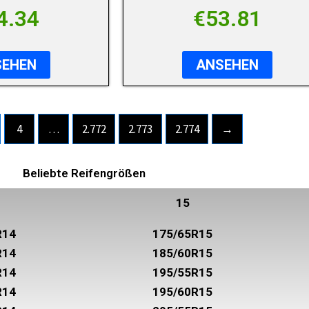
4.34
€
53.81
SEHEN
ANSEHEN
4
…
2.772
2.773
2.774
→
Beliebte Reifengrößen
15
R14
175/65R15
R14
185/60R15
R14
195/55R15
R14
195/60R15