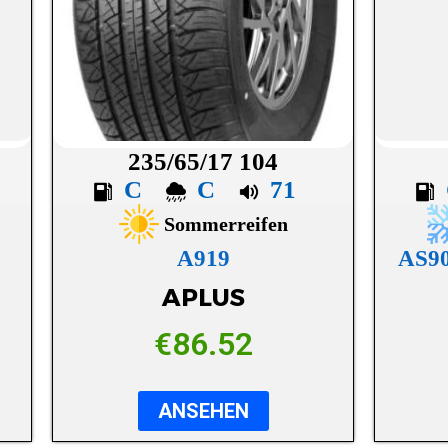
235/65/17 104
C
C
71
Sommerreifen
A919
AS9
APLUS
€
86.52
ANSEHEN