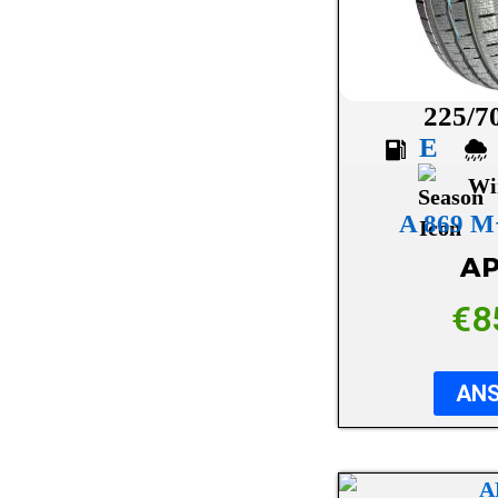
HANKOOK
HIFLY
KINGBOSS
225/7
E
KLEBER
Wi
KORMORAN
A 869 
KUMHO
AP
LASSA
€
8
LAUFENN
MAXXIS
AN
MICHELIN
MINERVA
NANKANG