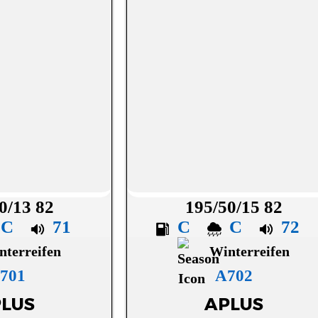
0/13 82
195/50/15 82
C
71
C
C
72
nterreifen
Winterreifen
 701
A702
LUS
APLUS