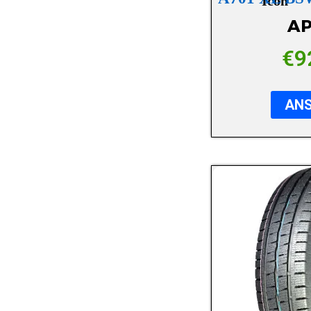
DUNLOP
AP
DURATURN
€
9
FALKEN
FIREMAX
AN
FIRESTONE
FORTUNA
FRONWAY
FULDA
GOODRIDE
GOODYEAR
GRIPMAX
GT-RADIAL