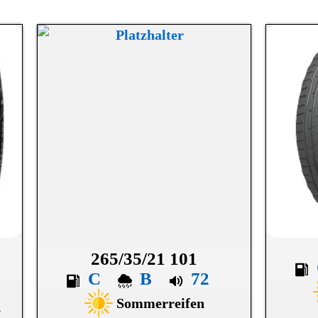
265/35/21 101
C
B
72
Sommerreifen
L