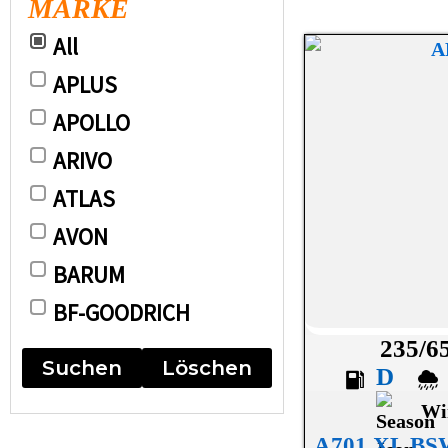
MARKE
All
APLUS
APOLLO
ARIVO
ATLAS
AVON
BARUM
BF-GOODRICH
235/6
BRIDGESTONE
Suchen
Löschen
D
CONTINENTAL
Wi
DEBICA
A701 XL B