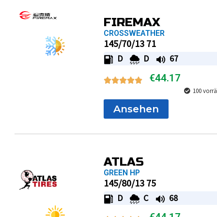
FIREMAX
CROSSWEATHER
145/70/13 71
D
D
67
€
44.17
100 vorrä
Ansehen
ATLAS
GREEN HP
145/80/13 75
D
C
68