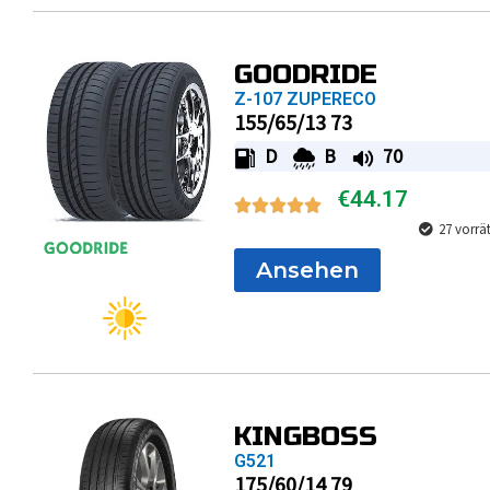
GOODRIDE
Z-107 ZUPERECO
155/65/13 73
D
B
70
€
44.17
27 vorrä
Ansehen
KINGBOSS
G521
175/60/14 79