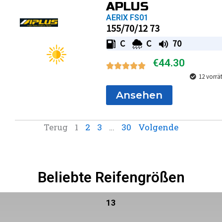
APLUS
AERIX FS01
155/70/12 73
C
C
70
€
44.30
12 vorrä
Ansehen
Terug
1
2
3
…
30
Volgende
Beliebte Reifengrößen
13