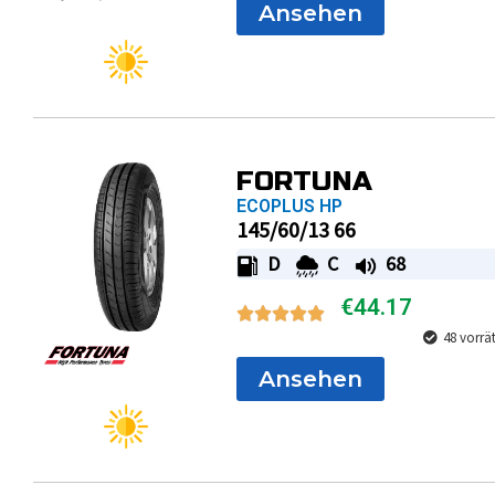
Ansehen
FORTUNA
ECOPLUS HP
145/60/13 66
D
C
68
€
44.17
48 vorrä
Ansehen