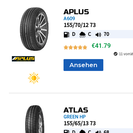
APLUS
A609
155/70/12 73
D
C
70
€
41.79
11 vorrä
Ansehen
ATLAS
GREEN HP
155/65/13 73
D
C
68