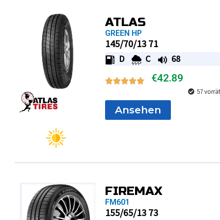
ATLAS
GREEN HP
145/70/13 71
D
C
68
€
42.89
57 vorrä
Ansehen
FIREMAX
FM601
155/65/13 73