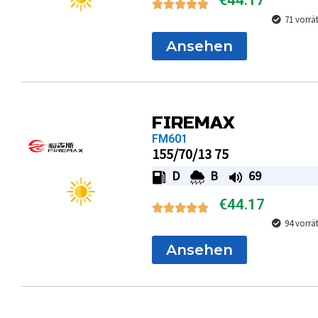
€
44.17
71 vorrä
Ansehen
FIREMAX
FM601
155/70/13 75
D
B
69
€
44.17
94 vorrä
Ansehen