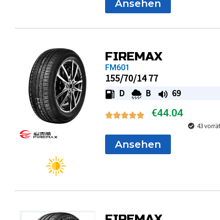
Ansehen
FIREMAX
FM601
155/70/14 77
D
B
69
€
44.04
43 vorrä
Ansehen
FIREMAX