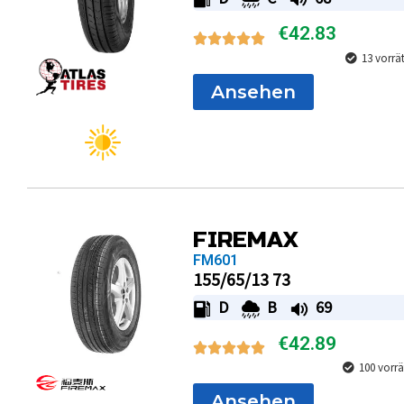
€
42.83
13 vorrä
Ansehen
FIREMAX
FM601
155/65/13 73
D
B
69
€
42.89
100 vorrä
Ansehen