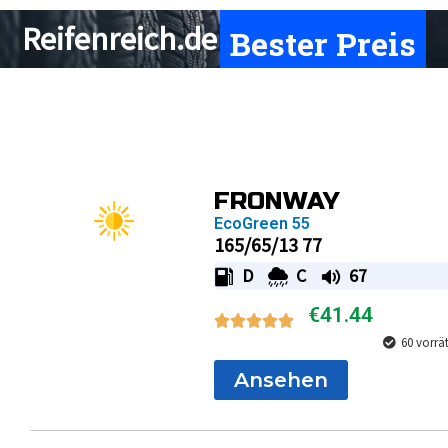
Bester Preis
Reifenreich.de
Page
Page
Page
Page
FRONWAY
EcoGreen 55
165/65/13 77
D
C
67
€
41.44
60 vorrä
Ansehen