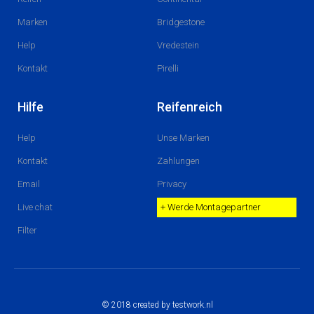
Marken
Bridgestone
Help
Vredestein
Kontakt
Pirelli
Hilfe
Reifenreich
Help
Unse Marken
Kontakt
Zahlungen
Email
Privacy
Live chat
+ Werde Montagepartner
Filter
© 2018 created by testwork.nl