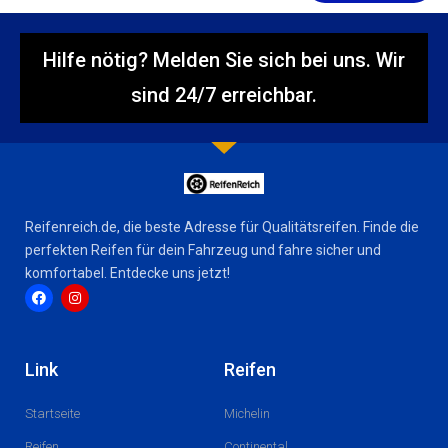
Hilfe nötig? Melden Sie sich bei uns. Wir
sind 24/7 erreichbar.
Reifenreich.de, die beste Adresse für Qualitätsreifen. Finde die
perfekten Reifen für dein Fahrzeug und fahre sicher und
komfortabel. Entdecke uns jetzt!
F
I
a
n
c
s
Link
Reifen
e
t
b
a
o
g
Startseite
Michelin
o
r
k
a
m
Reifen
Continental