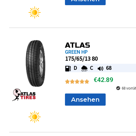
ATLAS
GREEN HP
175/65/13 80
D
C
68
€
42.89
68 vorrä
Ansehen