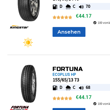
D
C
70
€
44.17
100 vorrä
Ansehen
FORTUNA
ECOPLUS HP
155/65/13 73
D
C
68
€
44.17
100 vorrä