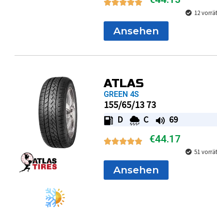
12 vorrä
Ansehen
ATLAS
GREEN 4S
155/65/13 73
D
C
69
€
44.17
51 vorrä
Ansehen