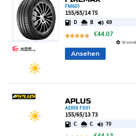
FM601
155/65/14 75
D
B
69
€
44.07
50 vorrä
Ansehen
APLUS
AERIX FS01
155/65/13 73
C
C
70
€
44.13