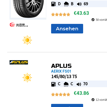
D
B
69
€
43.63
50 vorrä
Ansehen
APLUS
AERIX FS01
145/80/13 75
C
C
70
€
43.86
12 vorrä