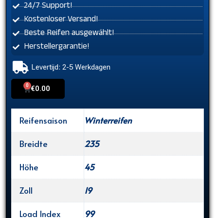
24/7 Support!
Kostenloser Versand!
Beste Reifen ausgewählt!
Herstellergarantie!
Levertijd: 2-5 Werkdagen
0
Cart
€
0.00
Reifensaison
Winterreifen
Breidte
235
Höhe
45
Zoll
19
Load Index
99