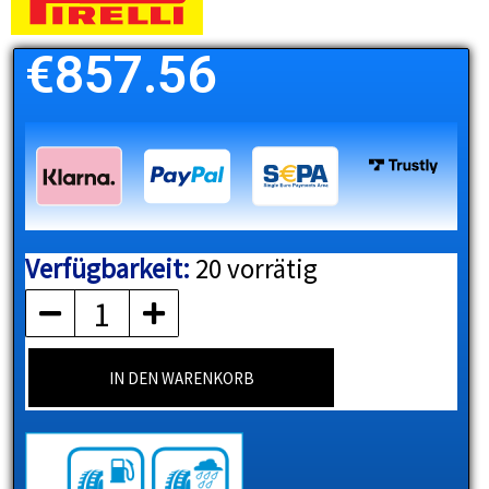
€
857.56
Verfügbarkeit:
20 vorrätig
PIRELLI
Menge
IN DEN WARENKORB