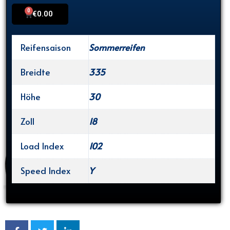
0
Cart
€
0.00
Reifensaison
Sommerreifen
Breidte
335
Höhe
30
Zoll
18
Load Index
102
Speed Index
Y