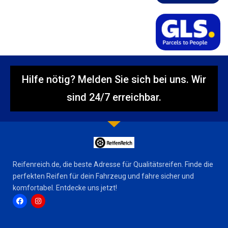
Hilfe nötig? Melden Sie sich bei uns. Wir
sind 24/7 erreichbar.
Reifenreich.de, die beste Adresse für Qualitätsreifen. Finde die
perfekten Reifen für dein Fahrzeug und fahre sicher und
komfortabel. Entdecke uns jetzt!
F
I
a
n