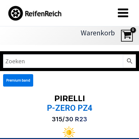
Zum
Inhalt
springen
Warenkorb
Premium band
PIRELLI
P-ZERO PZ4
315/30 R23