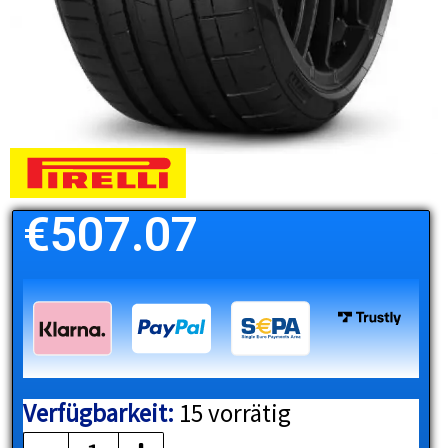
€
507.07
Verfügbarkeit:
15 vorrätig
PIRELLI
Menge