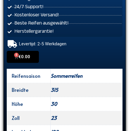
24/7 Support!
Kostenloser Versand!
Beste Reifen ausgewählt!
Herstellergarantie!
Levertijd: 2-5 Werkdagen
0
Cart
€
0.00
Reifensaison
Sommerreifen
Breidte
315
Höhe
30
Zoll
23