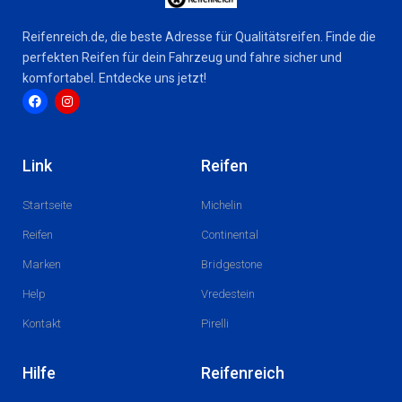
Reifenreich.de, die beste Adresse für Qualitätsreifen. Finde die
perfekten Reifen für dein Fahrzeug und fahre sicher und
komfortabel. Entdecke uns jetzt!
F
I
a
n
c
s
Link
Reifen
e
t
b
a
o
g
Startseite
Michelin
o
r
k
a
m
Reifen
Continental
Marken
Bridgestone
Help
Vredestein
Kontakt
Pirelli
Hilfe
Reifenreich