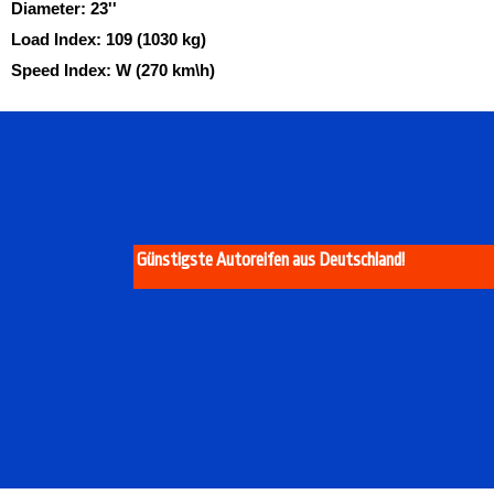
Diameter:
23''
Load Index:
109 (1030 kg)
Speed Index:
W (270 km\h)
Günstigste Autoreifen aus Deutschland!