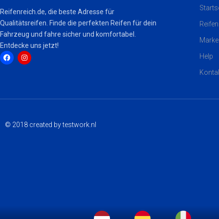
Starts
Reifenreich.de, die beste Adresse für
Qualitätsreifen. Finde die perfekten Reifen für dein
Reifen
Fahrzeug und fahre sicher und komfortabel.
Marke
Entdecke uns jetzt!
Help
Konta
F
I
a
n
c
s
e
t
b
a
o
g
o
r
k
a
© 2018 created by testwork.nl
m