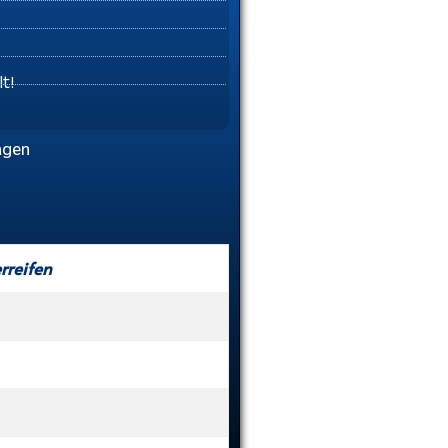
t!
agen
rreifen