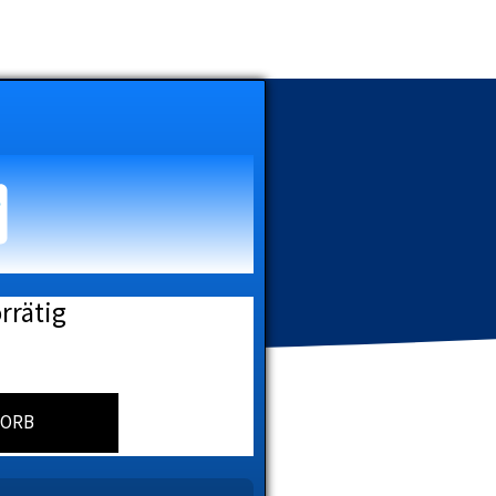
rrätig
KORB