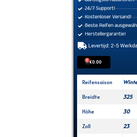
Günstigste Autoreifen!
24/7 Support!
Kostenloser Versand!
Beste Reifen ausgewähl
Herstellergarantie!
Levertijd: 2-5 Werkd
0
Cart
€
0.00
Reifensaison
Winte
Breidte
325
Höhe
30
Zoll
23