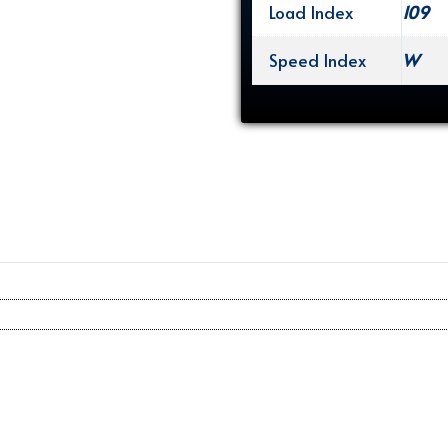
Load Index
109
Speed Index
W