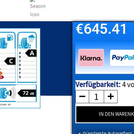
€
645.41
Verfügbarkeit:
4 vo
PIRELLI
Menge
IN DEN WAREN