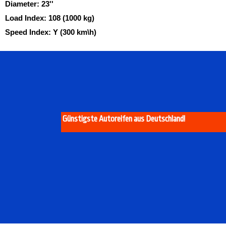
Diameter:
23''
Load Index:
108 (1000 kg)
Speed Index:
Y (300 km\h)
Günstigste Autoreifen aus Deutschland!