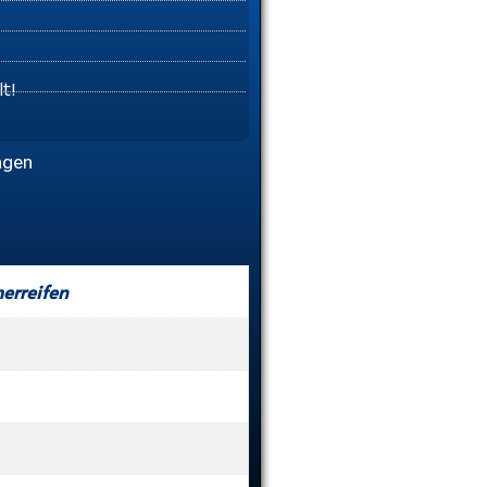
t!
agen
rreifen