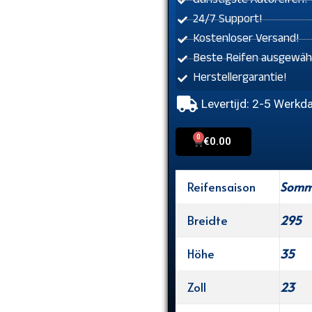
Günstigste Autoreifen!
24/7 Support!
Kostenloser Versand!
Beste Reifen ausgewähl
Herstellergarantie!
Levertijd: 2-5 Werkd
0
Cart
€
0.00
Reifensaison
Somme
Breidte
295
Höhe
35
Zoll
23