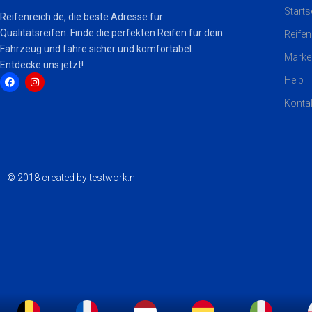
Starts
Reifenreich.de, die beste Adresse für
Qualitätsreifen. Finde die perfekten Reifen für dein
Reifen
Fahrzeug und fahre sicher und komfortabel.
Marke
Entdecke uns jetzt!
Help
Konta
F
I
a
n
c
s
e
t
b
a
o
g
o
r
k
a
© 2018 created by testwork.nl
m