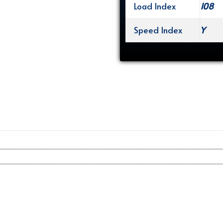
Load Index
108
Speed Index
Y