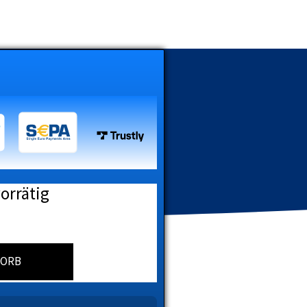
vorrätig
KORB