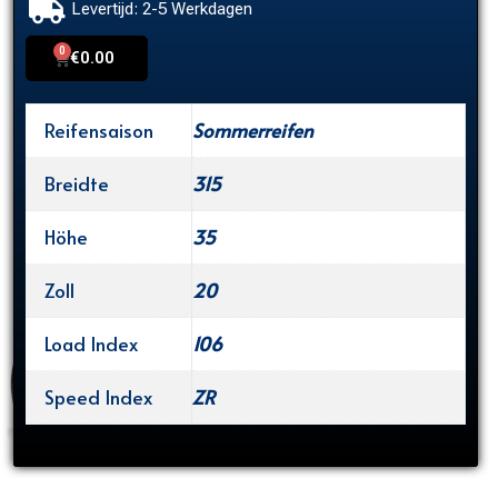
Levertijd: 2-5 Werkdagen
0
Cart
€
0.00
Reifensaison
Sommerreifen
Breidte
315
Höhe
35
Zoll
20
Load Index
106
Speed Index
ZR