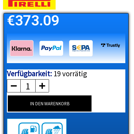
€
373.09
Verfügbarkeit:
19 vorrätig
PIRELLI
Menge
IN DEN WARENKORB