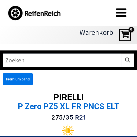
Zum
Inhalt
springen
Warenkorb
Premium band
PIRELLI
P Zero PZ5 XL FR PNCS ELT
275/35 R21