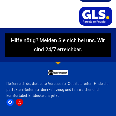
Hilfe nötig? Melden Sie sich bei uns. Wir
sind 24/7 erreichbar.
Reifenreich.de, die beste Adresse für Qualitätsreifen. Finde die
perfekten Reifen für dein Fahrzeug und fahre sicher und
komfortabel. Entdecke uns jetzt!
F
I
a
n