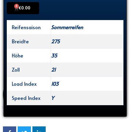
0
Cart
€
0.00
Reifensaison
Sommerreifen
Breidte
275
Höhe
35
Zoll
21
Load Index
103
Speed Index
Y