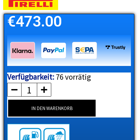
€
473.00
Verfügbarkeit:
76 vorrätig
PIRELLI
Menge
IN DEN WARENKORB