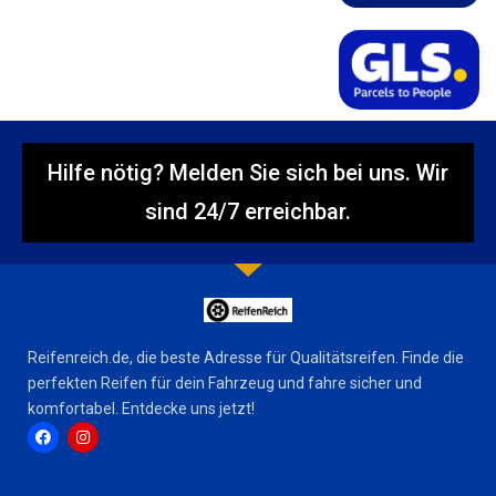
Hilfe nötig? Melden Sie sich bei uns. Wir
sind 24/7 erreichbar.
Reifenreich.de, die beste Adresse für Qualitätsreifen. Finde die
perfekten Reifen für dein Fahrzeug und fahre sicher und
komfortabel. Entdecke uns jetzt!
F
I
a
n