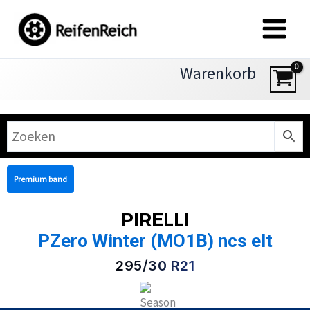
Zum
Inhalt
springen
Warenkorb
Premium band
PIRELLI
PZero Winter (MO1B) ncs elt
295/30 R21