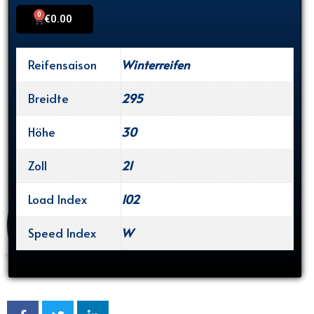
0
Cart
€
0.00
Reifensaison
Winterreifen
Breidte
295
Höhe
30
Zoll
21
Load Index
102
Speed Index
W