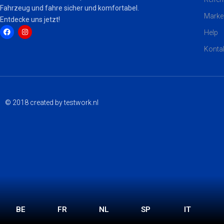
Fahrzeug und fahre sicher und komfortabel.
Marke
Entdecke uns jetzt!
Help
Konta
F
I
a
n
c
s
e
t
b
a
o
g
o
r
k
a
© 2018 created by testwork.nl
m
BE
FR
NL
SP
IT