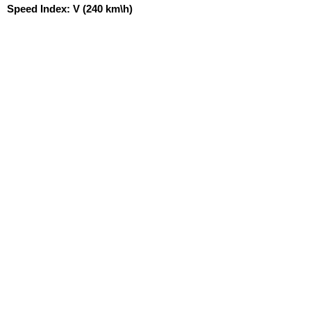
Speed Index:
V (240 km\h)