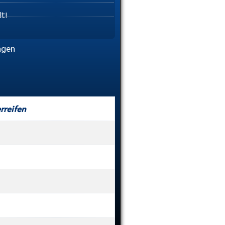
t!
agen
rreifen