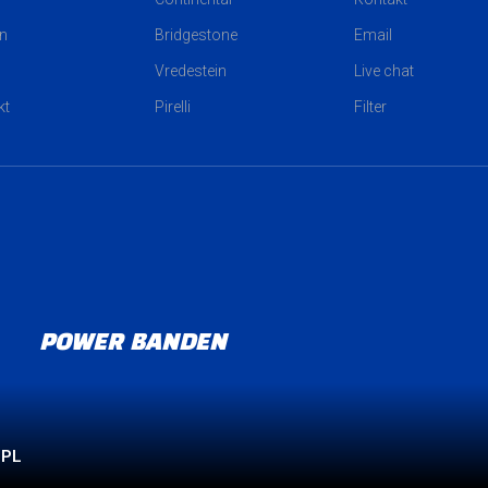
n
Bridgestone
Email
Vredestein
Live chat
kt
Pirelli
Filter
POWER BANDEN
PL