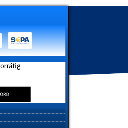
vorrätig
KORB