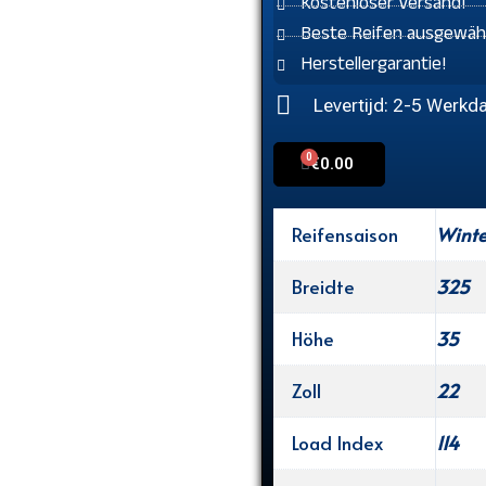
Kostenloser Versand!
Beste Reifen ausgewähl
Herstellergarantie!
Levertijd: 2-5 Werkd
0
Cart
€
0.00
Reifensaison
Winte
Breidte
325
Höhe
35
Zoll
22
Load Index
114