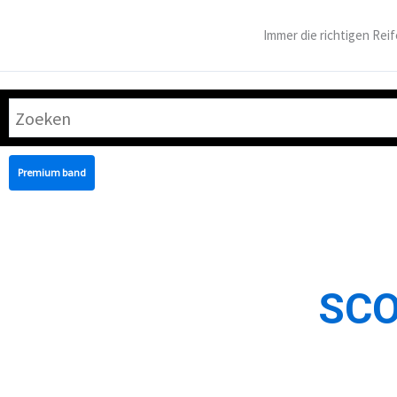
Zum
Inhalt
Immer die richtigen Reif
springen
Premium band
SCO