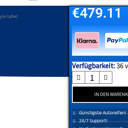
€
479.11
Verfügbarkeit:
36 
PIRELLI
Menge
IN DEN WAREN
Günstigste Autoreifen!
24/7 Support!