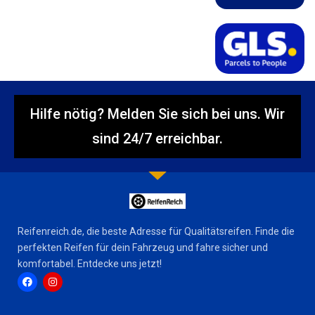
Hilfe nötig? Melden Sie sich bei uns. Wir
sind 24/7 erreichbar.
Reifenreich.de, die beste Adresse für Qualitätsreifen. Finde die
perfekten Reifen für dein Fahrzeug und fahre sicher und
komfortabel. Entdecke uns jetzt!
F
I