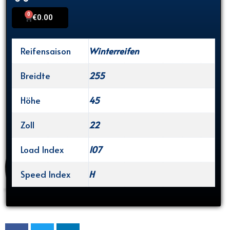
0
Cart
€
0.00
Reifensaison
Winterreifen
Breidte
255
Höhe
45
Zoll
22
Load Index
107
Speed Index
H