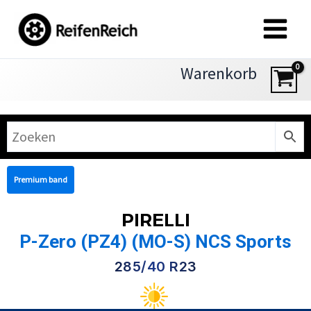
Zum
Inhalt
springen
Warenkorb
Premium band
PIRELLI
P-Zero (PZ4) (MO-S) NCS Sports
285/40 R23