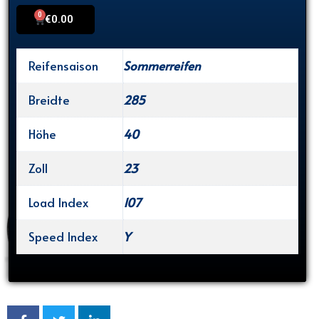
0
Cart
€
0.00
Reifensaison
Sommerreifen
Breidte
285
Höhe
40
Zoll
23
Load Index
107
Speed Index
Y