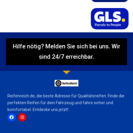
Hilfe nötig? Melden Sie sich bei uns. Wir
sind 24/7 erreichbar.
Reifenreich.de, die beste Adresse für Qualitätsreifen. Finde die
perfekten Reifen für dein Fahrzeug und fahre sicher und
komfortabel. Entdecke uns jetzt!
F
I
a
n