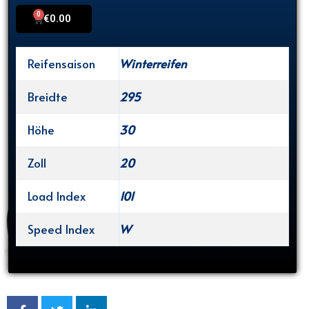
0
Cart
€
0.00
Reifensaison
Winterreifen
Breidte
295
Höhe
30
Zoll
20
Load Index
101
Speed Index
W