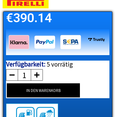
€
390.14
Verfügbarkeit:
5 vorrätig
PIRELLI
Menge
IN DEN WARENKORB