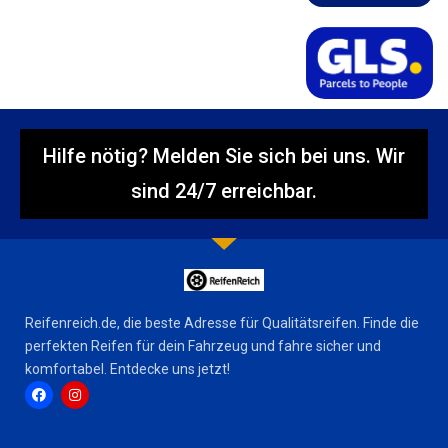
Hilfe nötig? Melden Sie sich bei uns. Wir
sind 24/7 erreichbar.
Reifenreich.de, die beste Adresse für Qualitätsreifen. Finde die
perfekten Reifen für dein Fahrzeug und fahre sicher und
komfortabel. Entdecke uns jetzt!
F
I
a
n