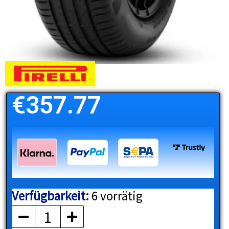
€
357.77
Verfügbarkeit:
6 vorrätig
PIRELLI
Menge