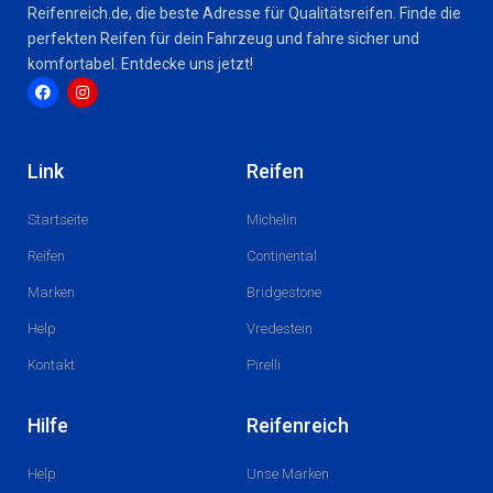
Reifenreich.de, die beste Adresse für Qualitätsreifen. Finde die
perfekten Reifen für dein Fahrzeug und fahre sicher und
komfortabel. Entdecke uns jetzt!
F
I
a
n
c
s
Link
Reifen
e
t
b
a
o
g
Startseite
Michelin
o
r
k
a
m
Reifen
Continental
Marken
Bridgestone
Help
Vredestein
Kontakt
Pirelli
Hilfe
Reifenreich
Help
Unse Marken