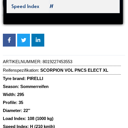
Speed Index
H
ARTIKELNUMMER:
8019227453553
Reifenspezifikation:
SCORPION VOL PNCS ELECT XL
Tyre brand:
PIRELLI
Season:
Sommerreifen
Width:
295
Profile:
35
Diameter:
22''
Load Index:
108 (1000 kg)
Speed Index:
H (210 km\h)