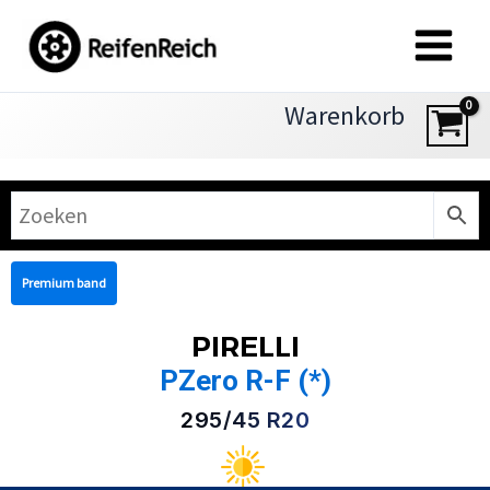
Zum
Inhalt
springen
Warenkorb
Premium band
PIRELLI
PZero R-F (*)
295/45 R20