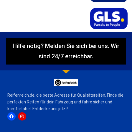
Hilfe nötig? Melden Sie sich bei uns. Wir
sind 24/7 erreichbar.
Reifenreich.de, die beste Adresse für Qualitätsreifen. Finde die
perfekten Reifen für dein Fahrzeug und fahre sicher und
komfortabel. Entdecke uns jetzt!
F
I
a
n