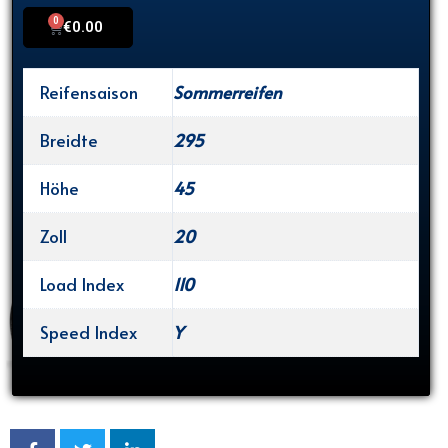
0
Cart
€
0.00
Reifensaison
Sommerreifen
Breidte
295
Höhe
45
Zoll
20
Load Index
110
Speed Index
Y