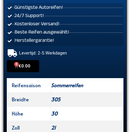
Günstigste Autoreifen!
24/7 Support!
Kostenloser Versand!
Beste Reifen ausgewählt!
Herstellergarantie!
Levertijd: 2-5 Werkdagen
0
Cart
€
0.00
Reifensaison
Sommerreifen
Breidte
305
Höhe
30
Zoll
21