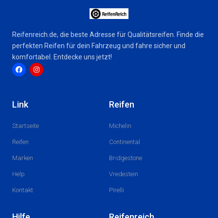
Reifenreich.de, die beste Adresse für Qualitätsreifen. Finde die
perfekten Reifen für dein Fahrzeug und fahre sicher und
komfortabel. Entdecke uns jetzt!
F
I
a
n
c
s
Link
Reifen
e
t
b
a
o
g
Startseite
Michelin
o
r
k
a
m
Reifen
Continental
Marken
Bridgestone
Help
Vredestein
Kontakt
Pirelli
Hilfe
Reifenreich