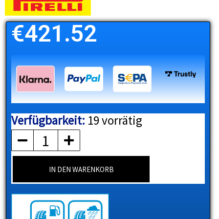
€
421.52
Verfügbarkeit:
19 vorrätig
PIRELLI
Menge
IN DEN WARENKORB