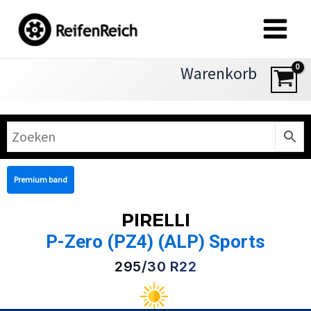
Zum
Inhalt
springen
Warenkorb
Premium band
PIRELLI
P-Zero (PZ4) (ALP) Sports
295/30 R22