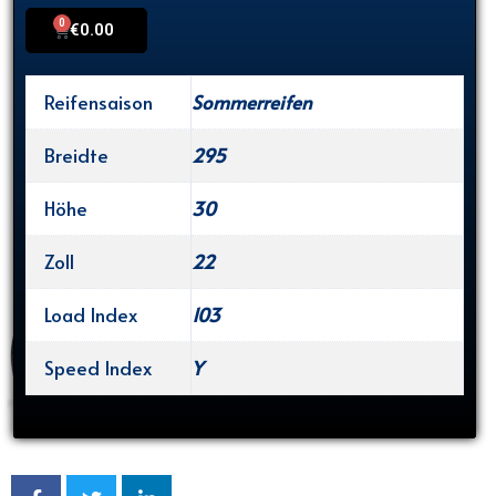
0
Cart
€
0.00
Reifensaison
Sommerreifen
Breidte
295
Höhe
30
Zoll
22
Load Index
103
Speed Index
Y