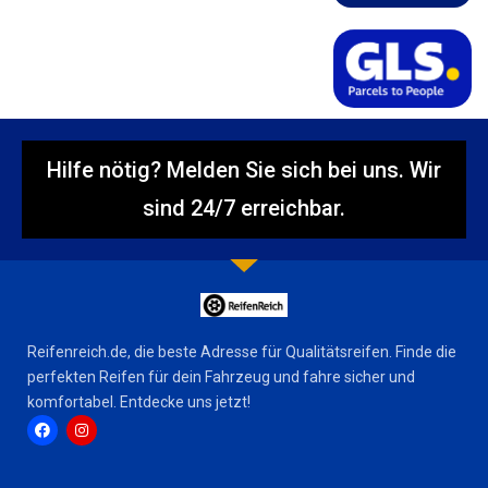
Hilfe nötig? Melden Sie sich bei uns. Wir
sind 24/7 erreichbar.
Reifenreich.de, die beste Adresse für Qualitätsreifen. Finde die
perfekten Reifen für dein Fahrzeug und fahre sicher und
komfortabel. Entdecke uns jetzt!
F
I
a
n