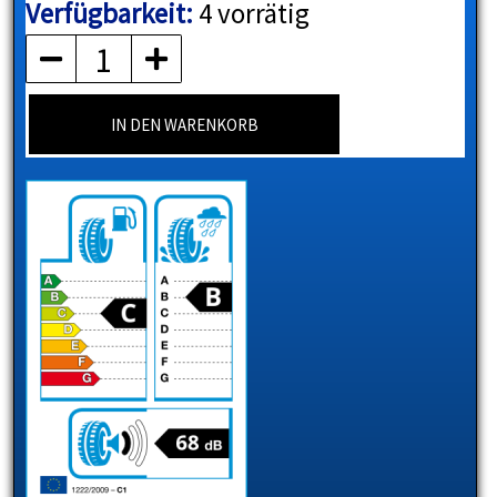
Verfügbarkeit:
4 vorrätig
PIRELLI
Menge
IN DEN WARENKORB