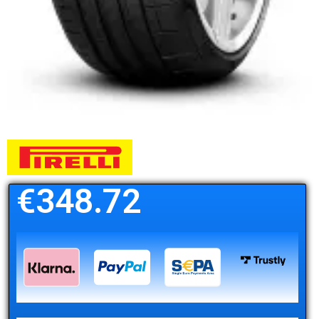
€
348.72