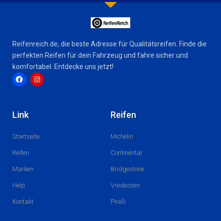
Reifenreich.de, die beste Adresse für Qualitätsreifen. Finde die
perfekten Reifen für dein Fahrzeug und fahre sicher und
komfortabel. Entdecke uns jetzt!
F
I
a
n
c
s
Link
Reifen
e
t
b
a
o
g
Startseite
Michelin
o
r
k
a
m
Reifen
Continental
Marken
Bridgestone
Help
Vredestein
Kontakt
Pirelli