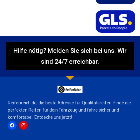
Hilfe nötig? Melden Sie sich bei uns. Wir
sind 24/7 erreichbar.
Reifenreich.de, die beste Adresse für Qualitätsreifen. Finde die
perfekten Reifen für dein Fahrzeug und fahre sicher und
komfortabel. Entdecke uns jetzt!
F
I