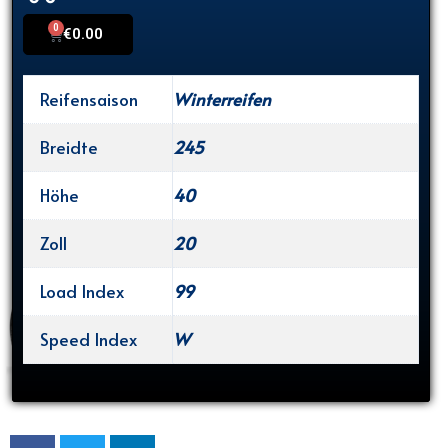
0
Cart
€
0.00
Reifensaison
Winterreifen
Breidte
245
Höhe
40
Zoll
20
Load Index
99
Speed Index
W