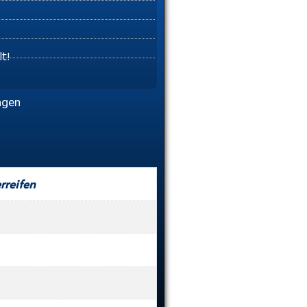
t!
agen
rreifen