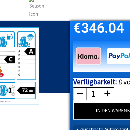
€
346.04
Verfügbarkeit:
8 vo
PIRELLI
Menge
IN DEN WAREN