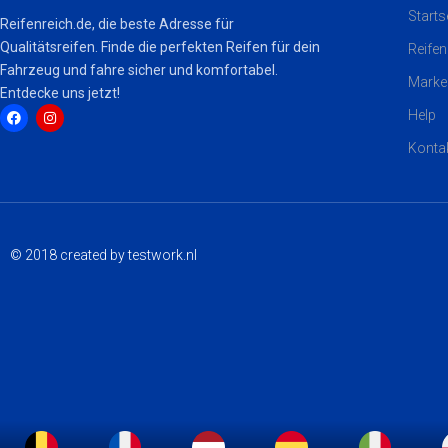
Starts
Reifenreich.de, die beste Adresse für
Qualitätsreifen. Finde die perfekten Reifen für dein
Reifen
Fahrzeug und fahre sicher und komfortabel.
Marke
Entdecke uns jetzt!
Help
Konta
F
I
a
n
c
s
e
t
b
a
o
g
o
r
k
a
© 2018 created by testwork.nl
m