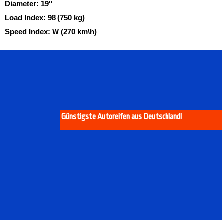
Diameter:
19''
Load Index:
98 (750 kg)
Speed Index:
W (270 km\h)
Günstigste Autoreifen aus Deutschland!