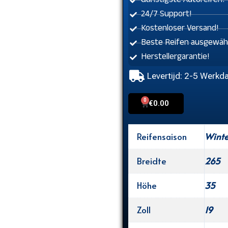
Günstigste Autoreifen!
24/7 Support!
Kostenloser Versand!
Beste Reifen ausgewähl
Herstellergarantie!
Levertijd: 2-5 Werkd
0
Cart
€
0.00
Reifensaison
Winte
Breidte
265
Höhe
35
Zoll
19