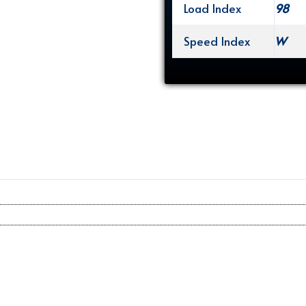
Load Index
98
Speed Index
W