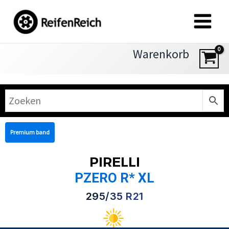
Zum
Inhalt
springen
Warenkorb
Premium band
PIRELLI
PZERO R* XL
295/35 R21