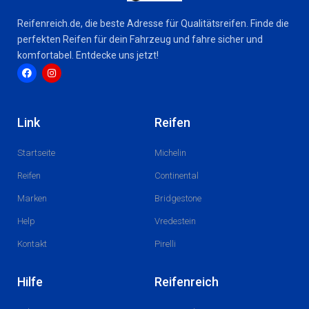
Reifenreich.de, die beste Adresse für Qualitätsreifen. Finde die
perfekten Reifen für dein Fahrzeug und fahre sicher und
komfortabel. Entdecke uns jetzt!
F
I
a
n
c
s
Link
Reifen
e
t
b
a
o
g
Startseite
Michelin
o
r
k
a
m
Reifen
Continental
Marken
Bridgestone
Help
Vredestein
Kontakt
Pirelli
Hilfe
Reifenreich