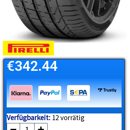
€
342.44
Verfügbarkeit:
12 vorrätig
PIRELLI
Menge