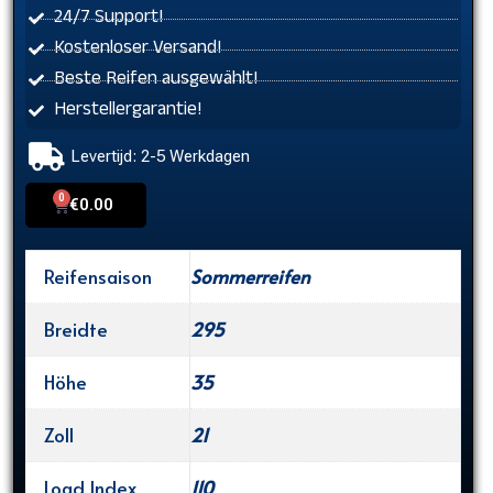
24/7 Support!
Kostenloser Versand!
Beste Reifen ausgewählt!
Herstellergarantie!
Levertijd: 2-5 Werkdagen
0
Cart
€
0.00
Reifensaison
Sommerreifen
Breidte
295
Höhe
35
Zoll
21
Load Index
110