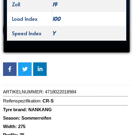
Zoll
19
Load Index
100
Speed Index
Y
ARTIKELNUMMER:
4718022018984
Reifenspezifikation:
CR-S
Tyre brand:
NANKANG
Season:
Sommerreifen
Width:
275
Profile:
35