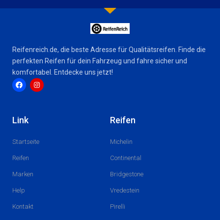
Reifenreich.de, die beste Adresse für Qualitätsreifen. Finde die
perfekten Reifen für dein Fahrzeug und fahre sicher und
komfortabel. Entdecke uns jetzt!
F
I
a
n
c
s
Link
Reifen
e
t
b
a
o
g
Startseite
Michelin
o
r
k
a
m
Reifen
Continental
Marken
Bridgestone
Help
Vredestein
Kontakt
Pirelli