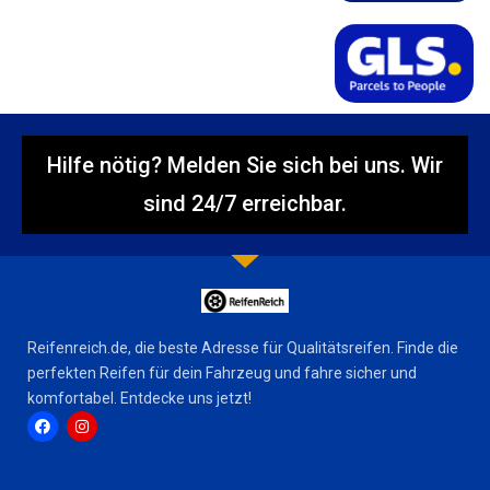
Hilfe nötig? Melden Sie sich bei uns. Wir
sind 24/7 erreichbar.
Reifenreich.de, die beste Adresse für Qualitätsreifen. Finde die
perfekten Reifen für dein Fahrzeug und fahre sicher und
komfortabel. Entdecke uns jetzt!
F
I
a
n