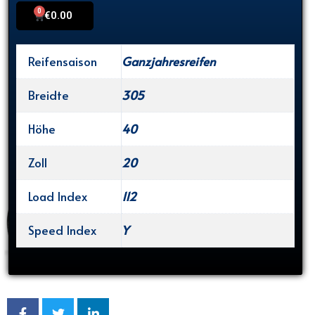
0
Cart
€
0.00
Reifensaison
Ganzjahresreifen
Breidte
305
Höhe
40
Zoll
20
Load Index
112
Speed Index
Y