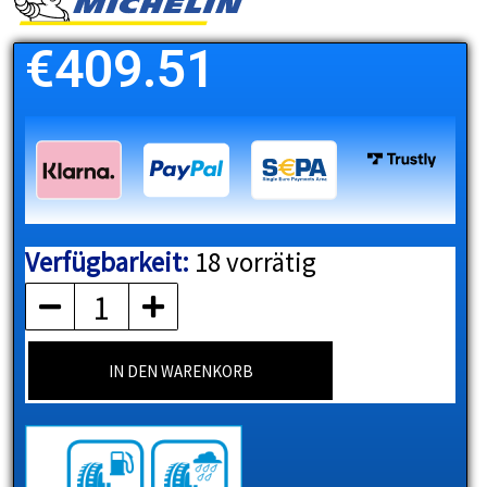
€
409.51
Verfügbarkeit:
18 vorrätig
MICHELIN
Menge
IN DEN WARENKORB