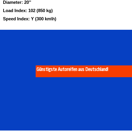
Diameter:
20''
Load Index:
102 (850 kg)
Speed Index:
Y (300 km\h)
Günstigste Autoreifen aus Deutschland!