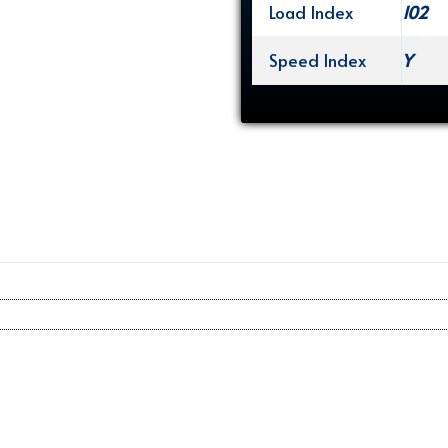
Load Index
102
Speed Index
Y