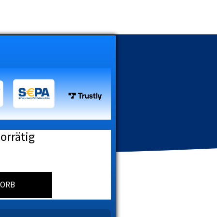
vorrätig
KORB