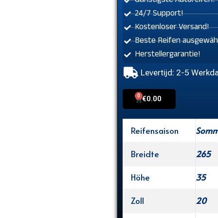
Günstigste Autoreifen!
24/7 Support!
Kostenloser Versand!
Beste Reifen ausgewähl
Herstellergarantie!
Levertijd: 2-5 Werkd
0
Cart
€
0.00
Reifensaison
Somme
Breidte
265
Höhe
35
Zoll
20