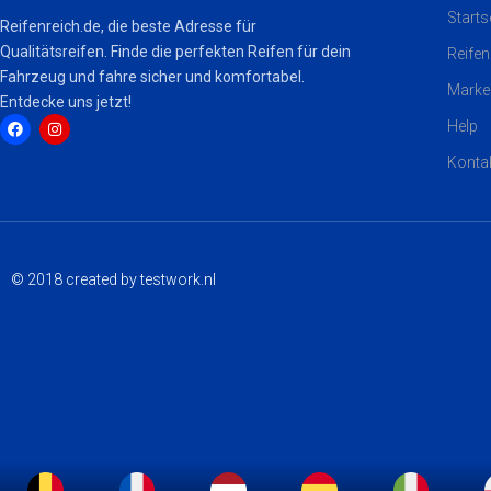
Starts
Reifenreich.de, die beste Adresse für
Qualitätsreifen. Finde die perfekten Reifen für dein
Reifen
Fahrzeug und fahre sicher und komfortabel.
Marke
Entdecke uns jetzt!
Help
Konta
F
I
a
n
c
s
e
t
b
a
o
g
o
r
k
a
© 2018 created by testwork.nl
m