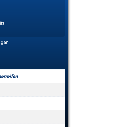
t!
agen
rreifen