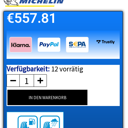
€
557.81
Verfügbarkeit:
12 vorrätig
MICHELIN
Menge
IN DEN WARENKORB