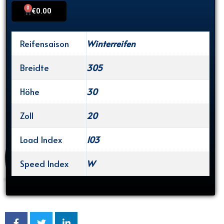
0
Cart
€
0.00
Reifensaison
Winterreifen
Breidte
305
Höhe
30
Zoll
20
Load Index
103
Speed Index
W