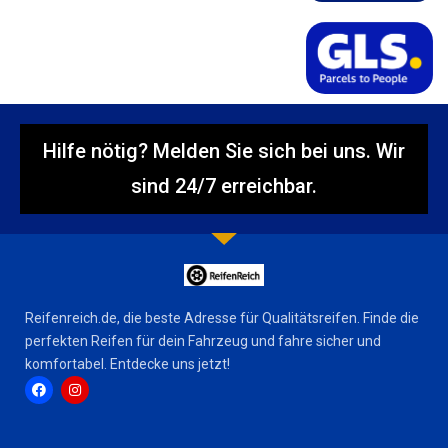
Hilfe nötig? Melden Sie sich bei uns. Wir
sind 24/7 erreichbar.
Reifenreich.de, die beste Adresse für Qualitätsreifen. Finde die
perfekten Reifen für dein Fahrzeug und fahre sicher und
komfortabel. Entdecke uns jetzt!
F
I
a
n