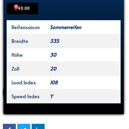
0
Cart
€
0.00
Reifensaison
Sommerreifen
Breidte
335
Höhe
30
Zoll
20
Load Index
108
Speed Index
Y