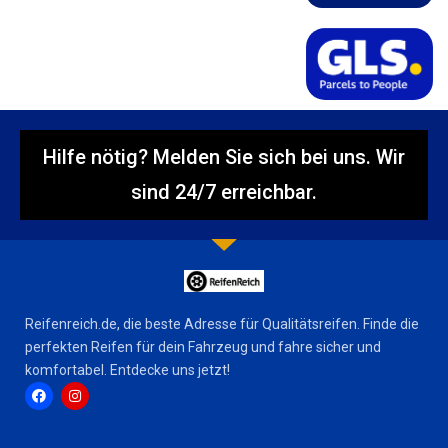
Hilfe nötig? Melden Sie sich bei uns. Wir
sind 24/7 erreichbar.
Reifenreich.de, die beste Adresse für Qualitätsreifen. Finde die
perfekten Reifen für dein Fahrzeug und fahre sicher und
komfortabel. Entdecke uns jetzt!
F
I
a
n