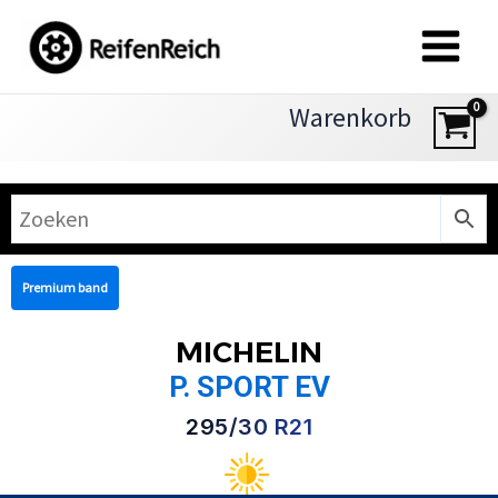
Zum
Inhalt
springen
Warenkorb
Premium band
MICHELIN
P. SPORT EV
295/30 R21