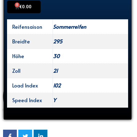
0
Cart
€
0.00
Reifensaison
Sommerreifen
Breidte
295
Höhe
30
Zoll
21
Load Index
102
Speed Index
Y