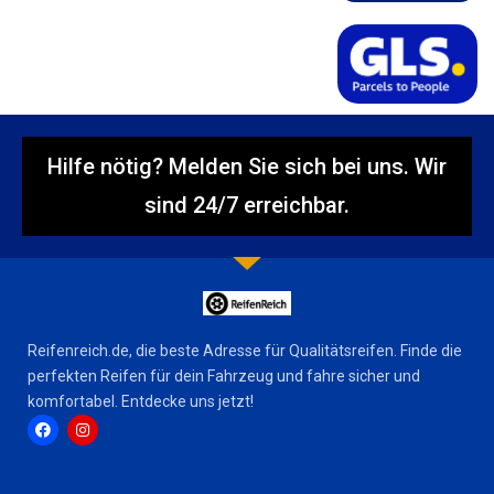
Hilfe nötig? Melden Sie sich bei uns. Wir
sind 24/7 erreichbar.
Reifenreich.de, die beste Adresse für Qualitätsreifen. Finde die
perfekten Reifen für dein Fahrzeug und fahre sicher und
komfortabel. Entdecke uns jetzt!
F
I
a
n