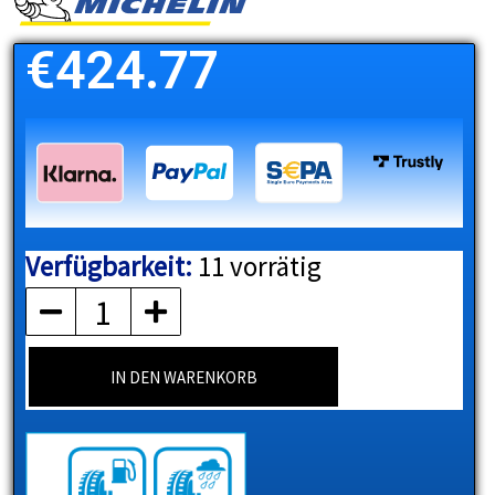
€
424.77
Verfügbarkeit:
11 vorrätig
MICHELIN
Menge
IN DEN WARENKORB