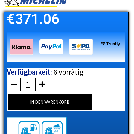
€
371.06
Verfügbarkeit:
6 vorrätig
MICHELIN
Menge
IN DEN WARENKORB