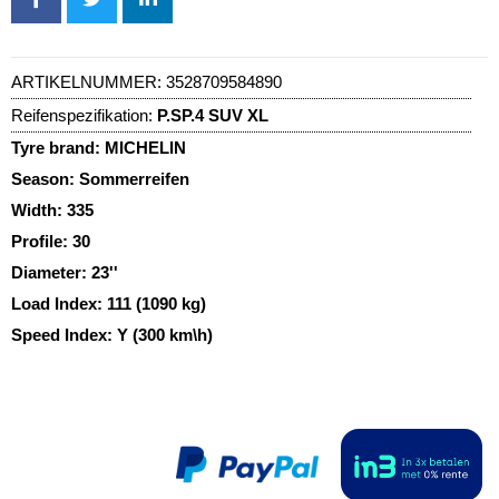
ARTIKELNUMMER:
3528709584890
Reifenspezifikation:
P.SP.4 SUV XL
Tyre brand:
MICHELIN
Season:
Sommerreifen
Width:
335
Profile:
30
Diameter:
23''
Load Index:
111 (1090 kg)
Speed Index:
Y (300 km\h)