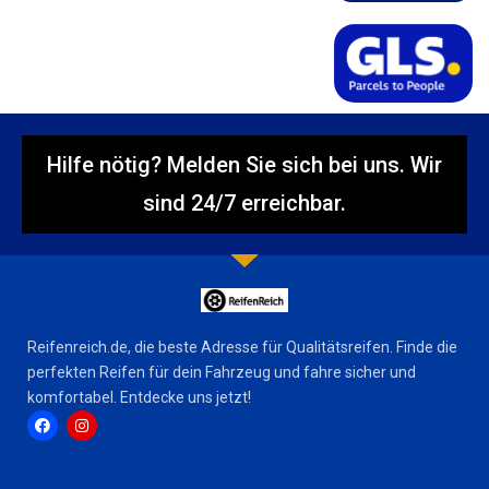
Hilfe nötig? Melden Sie sich bei uns. Wir
sind 24/7 erreichbar.
Reifenreich.de, die beste Adresse für Qualitätsreifen. Finde die
perfekten Reifen für dein Fahrzeug und fahre sicher und
komfortabel. Entdecke uns jetzt!
F
I
a
n