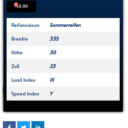
0
Cart
€
0.00
Reifensaison
Sommerreifen
Breidte
335
Höhe
30
Zoll
23
Load Index
111
Speed Index
Y