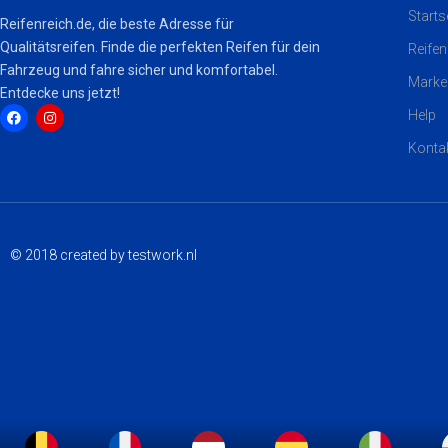
Starts
Reifenreich.de, die beste Adresse für
Qualitätsreifen. Finde die perfekten Reifen für dein
Reifen
Fahrzeug und fahre sicher und komfortabel.
Marke
Entdecke uns jetzt!
Help
Konta
F
I
a
n
c
s
e
t
b
a
o
g
o
r
k
a
© 2018 created by testwork.nl
m