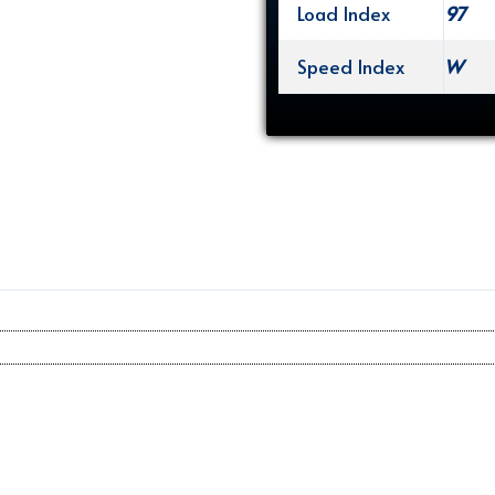
Load Index
97
Speed Index
W