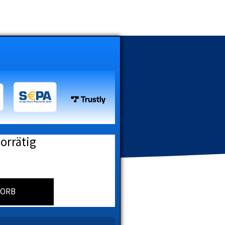
vorrätig
KORB