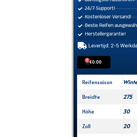
Günstigste Autoreifen!
24/7 Support!
Kostenloser Versand!
Beste Reifen ausgewähl
Herstellergarantie!
Levertijd: 2-5 Werkd
0
Cart
€
0.00
Reifensaison
Winte
Breidte
275
Höhe
30
Zoll
20