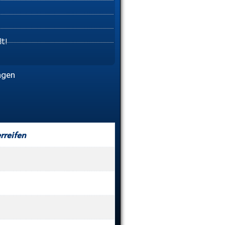
t!
agen
rreifen