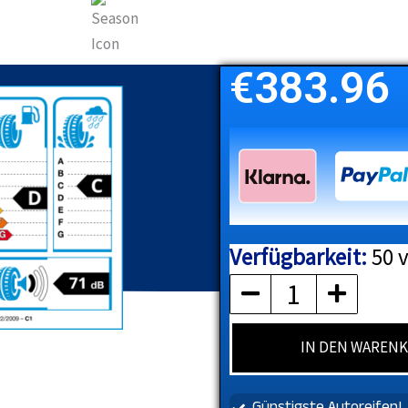
€
383.96
Verfügbarkeit:
50 
MICHELIN
Menge
IN DEN WAREN