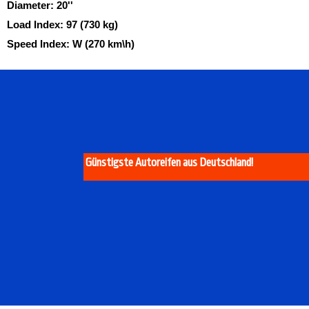
Diameter:
20''
Load Index:
97 (730 kg)
Speed Index:
W (270 km\h)
Günstigste Autoreifen aus Deutschland!