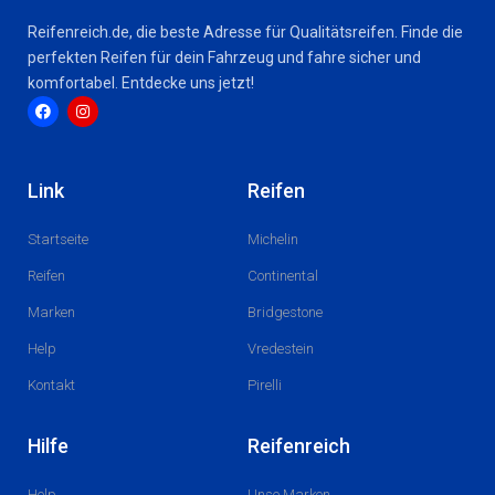
Reifenreich.de, die beste Adresse für Qualitätsreifen. Finde die
perfekten Reifen für dein Fahrzeug und fahre sicher und
komfortabel. Entdecke uns jetzt!
F
I
a
n
c
s
Link
Reifen
e
t
b
a
o
g
Startseite
Michelin
o
r
k
a
m
Reifen
Continental
Marken
Bridgestone
Help
Vredestein
Kontakt
Pirelli
Hilfe
Reifenreich
Help
Unse Marken