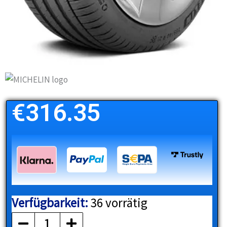
€
316.35
Verfügbarkeit:
36 vorrätig
MICHELIN
Menge