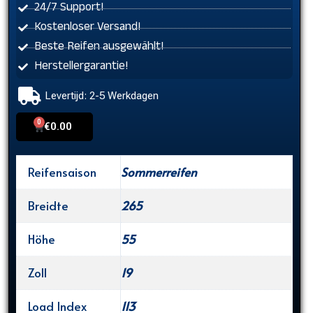
24/7 Support!
Kostenloser Versand!
Beste Reifen ausgewählt!
Herstellergarantie!
Levertijd: 2-5 Werkdagen
0
Cart
€
0.00
Reifensaison
Sommerreifen
Breidte
265
Höhe
55
Zoll
19
Load Index
113