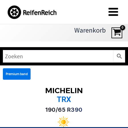
Zum
Inhalt
springen
Warenkorb
Premium band
MICHELIN
TRX
190/65 R390