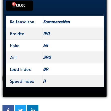
0
Cart
€
0.00
Reifensaison
Sommerreifen
Breidte
190
Höhe
65
Zoll
390
Load Index
89
Speed Index
H