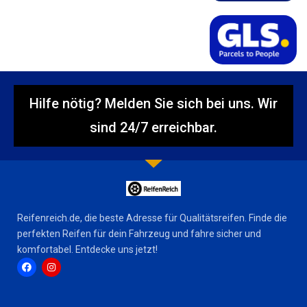
Hilfe nötig? Melden Sie sich bei uns. Wir
sind 24/7 erreichbar.
Reifenreich.de, die beste Adresse für Qualitätsreifen. Finde die
perfekten Reifen für dein Fahrzeug und fahre sicher und
komfortabel. Entdecke uns jetzt!
F
I
a
n