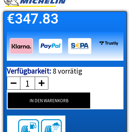
€
347.83
Verfügbarkeit:
8 vorrätig
MICHELIN
Menge
IN DEN WARENKORB