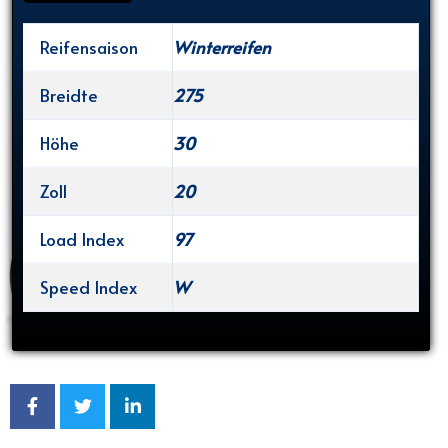
Reifensaison
Winterreifen
Breidte
275
Höhe
30
Zoll
20
Load Index
97
Speed Index
W