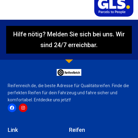
Hilfe nötig? Melden Sie sich bei uns. Wir
sind 24/7 erreichbar.
Reifenreich.de, die beste Adresse für Qualitätsreifen. Finde die
perfekten Reifen für dein Fahrzeug und fahre sicher und
komfortabel. Entdecke uns jetzt!
F
I
a
n
c
s
Link
Reifen
e
t
b
a