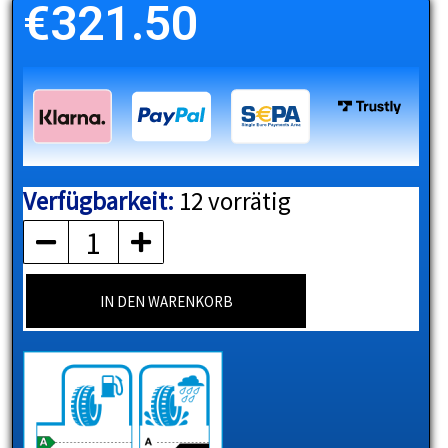
€
321.50
Verfügbarkeit:
12 vorrätig
HANKOOK
Menge
IN DEN WARENKORB