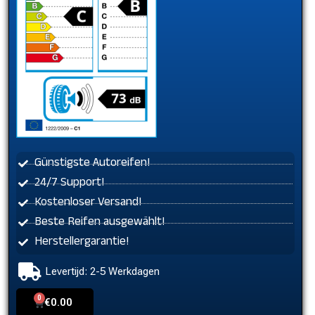
Günstigste Autoreifen!
24/7 Support!
Kostenloser Versand!
Beste Reifen ausgewählt!
Herstellergarantie!
Levertijd: 2-5 Werkdagen
0
Cart
€
0.00