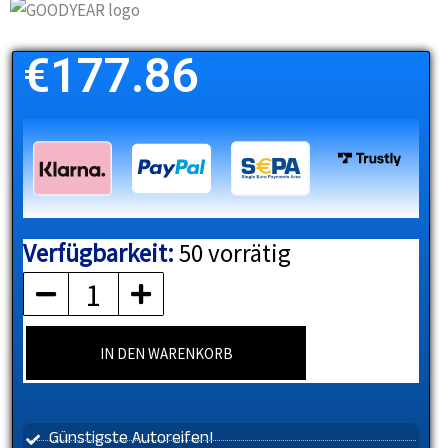
€
177.86
Verfügbarkeit:
50 vorrätig
GOODYEAR
Menge
IN DEN WARENKORB
Günstigste Autoreifen!