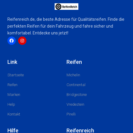
Reifenreich.de, die beste Adresse für Qualitätsreifen. Finde die
perfekten Reifen für dein Fahrzeug und fahre sicher und
komfortabel. Entdecke uns jetzt!
F
I
a
n
c
s
Link
Reifen
e
t
b
a
o
g
Startseite
Michelin
o
r
k
a
m
Reifen
Continental
Marken
Bridgestone
Help
Vredestein
Kontakt
Pirelli
Hilfe
Reifenreich