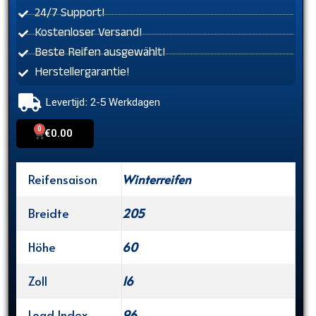
24/7 Support!
Kostenloser Versand!
Beste Reifen ausgewählt!
Herstellergarantie!
Levertijd: 2-5 Werkdagen
0
Cart
€
0.00
Reifensaison
Winterreifen
Breidte
205
Höhe
60
Zoll
16
Load Index
96