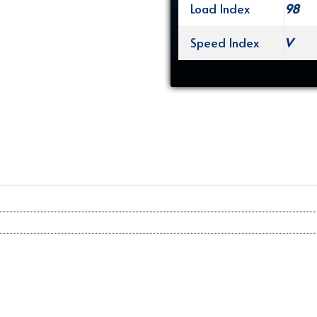
Load Index
98
Speed Index
V