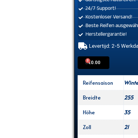
Günstigste Autoreifen!
24/7 Support!
Kostenloser Versand!
Beste Reifen ausgewähl
Herstellergarantie!
Levertijd: 2-5 Werkd
0
Cart
€
0.00
Reifensaison
Winte
Breidte
255
Höhe
35
Zoll
21