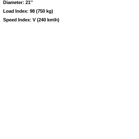
Diameter:
21''
Load Index:
98 (750 kg)
Speed Index:
V (240 km\h)