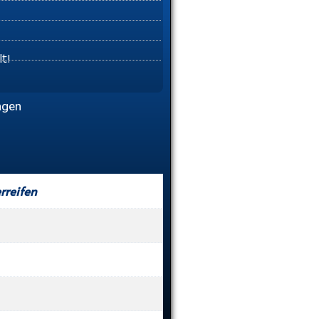
t!
agen
rreifen