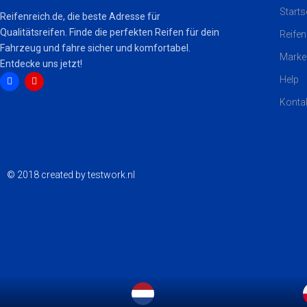
Starts
Reifenreich.de, die beste Adresse für
Qualitätsreifen. Finde die perfekten Reifen für dein
Reifen
Fahrzeug und fahre sicher und komfortabel.
Marke
Entdecke uns jetzt!
Help
Konta
F
I
a
n
c
s
e
t
b
a
o
g
o
r
k
a
© 2018 created by testwork.nl
m