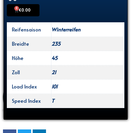
0
Cart
€
0.00
Reifensaison
Winterreifen
Breidte
235
Höhe
45
Zoll
21
Load Index
101
Speed Index
T