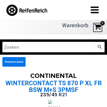
Zum
Inhalt
springen
Warenkorb
Premium band
CONTINENTAL
WINTERCONTACT TS 870 P XL FR
BSW M+S 3PMSF
235/45 R21