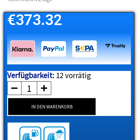
€
373.32
Verfügbarkeit:
12 vorrätig
CONTINENTAL
Menge
IN DEN WARENKORB