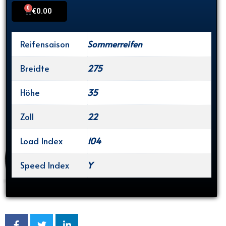
0
Cart
€
0.00
Reifensaison
Sommerreifen
Breidte
275
Höhe
35
Zoll
22
Load Index
104
Speed Index
Y