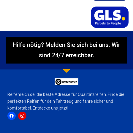
Hilfe nötig? Melden Sie sich bei uns. Wir
sind 24/7 erreichbar.
Reifenreich.de, die beste Adresse für Qualitätsreifen. Finde die
perfekten Reifen für dein Fahrzeug und fahre sicher und
komfortabel. Entdecke uns jetzt!
F
I
a
n