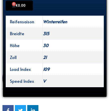
0
Cart
€
0.00
Reifensaison
Winterreifen
Breidte
315
Höhe
30
Zoll
21
Load Index
109
Speed Index
V