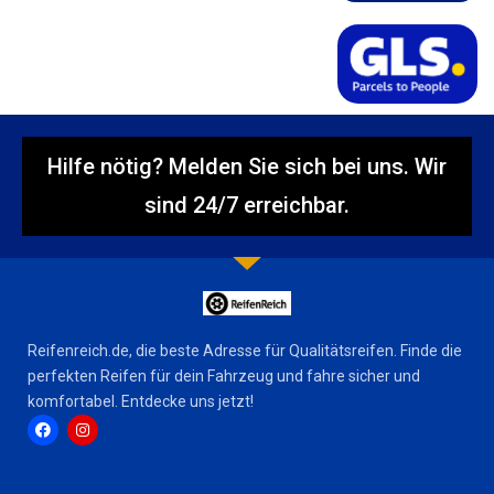
Hilfe nötig? Melden Sie sich bei uns. Wir
sind 24/7 erreichbar.
Reifenreich.de, die beste Adresse für Qualitätsreifen. Finde die
perfekten Reifen für dein Fahrzeug und fahre sicher und
komfortabel. Entdecke uns jetzt!
F
I
a
n