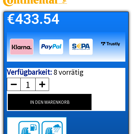
€
433.54
Verfügbarkeit:
8 vorrätig
CONTINENTAL
Menge
IN DEN WARENKORB