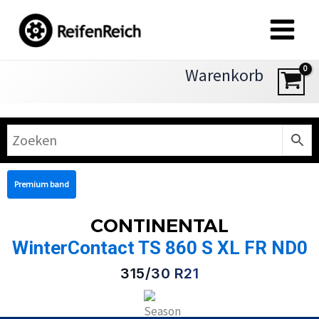
Zum
Inhalt
springen
Warenkorb
Premium band
CONTINENTAL
WinterContact TS 860 S XL FR ND0
315/30 R21