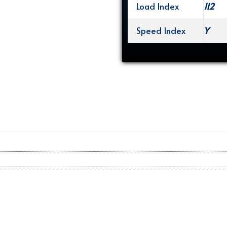
Load Index
112
Speed Index
Y