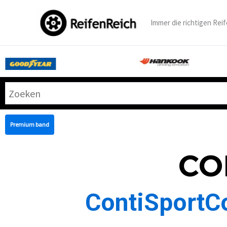
Zum
Inhalt
Immer die richtigen Reif
springen
Premium band
CO
ContiSportCo