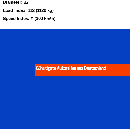
Diameter:
22''
Load Index:
112 (1120 kg)
Speed Index:
Y (300 km\h)
Günstigste Autoreifen aus Deutschland!