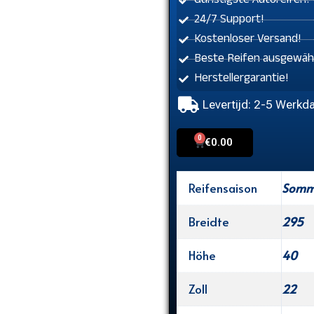
Günstigste Autoreifen!
24/7 Support!
Kostenloser Versand!
Beste Reifen ausgewähl
Herstellergarantie!
Levertijd: 2-5 Werkd
0
Cart
€
0.00
Reifensaison
Somme
Breidte
295
Höhe
40
Zoll
22