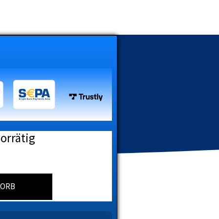
vorrätig
KORB