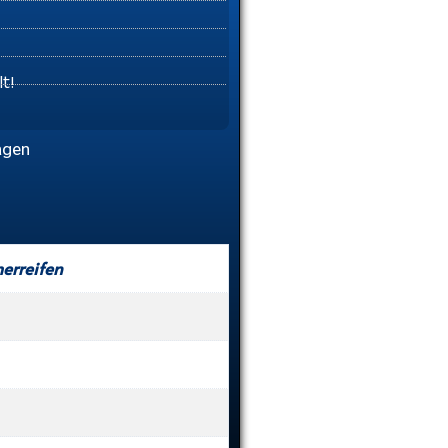
t!
agen
rreifen