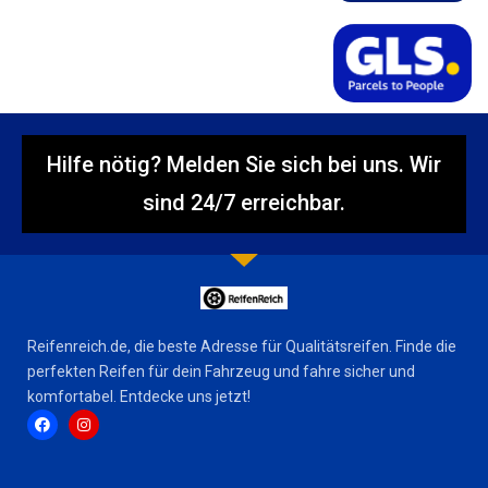
Hilfe nötig? Melden Sie sich bei uns. Wir
sind 24/7 erreichbar.
Reifenreich.de, die beste Adresse für Qualitätsreifen. Finde die
perfekten Reifen für dein Fahrzeug und fahre sicher und
komfortabel. Entdecke uns jetzt!
F
I
a
n