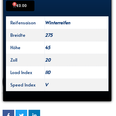
0
Cart
€
0.00
Reifensaison
Winterreifen
Breidte
275
Höhe
45
Zoll
20
Load Index
110
Speed Index
V