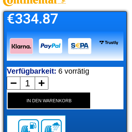
€
334.87
Verfügbarkeit:
6 vorrätig
CONTINENTAL
Menge
IN DEN WARENKORB