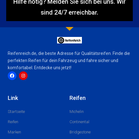
Hilfe nötig? Melden Sie sich bei uns. Wir
sind 24/7 erreichbar.
Reifenreich.de, die beste Adresse für Qualitätsreifen. Finde die
perfekten Reifen für dein Fahrzeug und fahre sicher und
komfortabel. Entdecke uns jetzt!
F
I
a
n
c
s
Link
Reifen
e
t
b
a
o
g
Startseite
Michelin
o
r
k
a
m
Reifen
Continental
Marken
Bridgestone