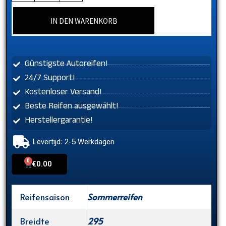
IN DEN WARENKORB
Günstigste Autoreifen!
24/7 Support!
Kostenloser Versand!
Beste Reifen ausgewählt!
Herstellergarantie!
Levertijd: 2-5 Werkdagen
0
Cart
€
0.00
Reifensaison
Sommerreifen
Breidte
295