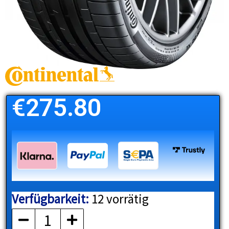
€
275.80
Verfügbarkeit:
12 vorrätig
CONTINENTAL
Menge