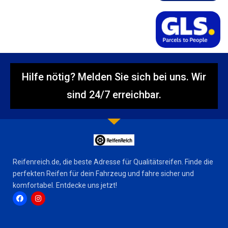
Hilfe nötig? Melden Sie sich bei uns. Wir
sind 24/7 erreichbar.
Reifenreich.de, die beste Adresse für Qualitätsreifen. Finde die
perfekten Reifen für dein Fahrzeug und fahre sicher und
komfortabel. Entdecke uns jetzt!
F
I
a
n