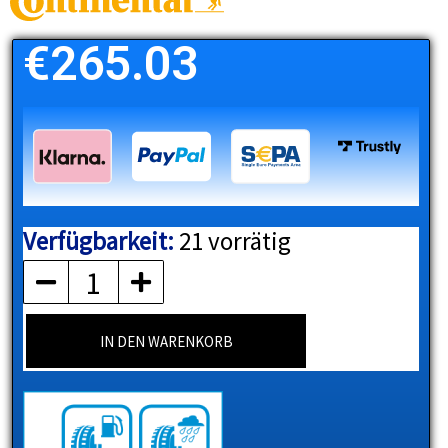
€
265.03
Verfügbarkeit:
21 vorrätig
CONTINENTAL
Menge
IN DEN WARENKORB