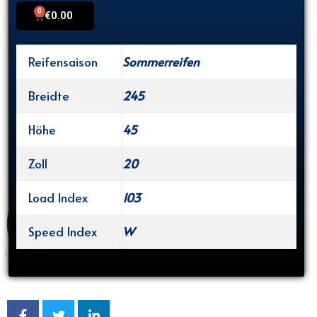
0
Cart
€
0.00
Reifensaison
Sommerreifen
Breidte
245
Höhe
45
Zoll
20
Load Index
103
Speed Index
W