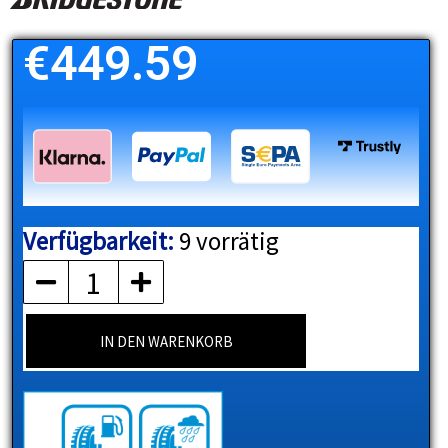
€
449.59
Verfügbarkeit:
9 vorrätig
BRIDGESTONE
Menge
IN DEN WARENKORB