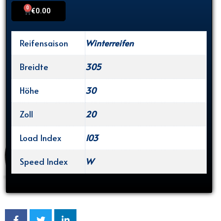
0
Cart
€
0.00
Reifensaison
Winterreifen
Breidte
305
Höhe
30
Zoll
20
Load Index
103
Speed Index
W