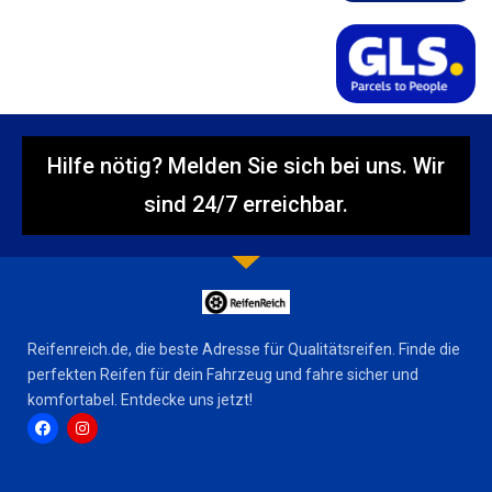
Hilfe nötig? Melden Sie sich bei uns. Wir
sind 24/7 erreichbar.
Reifenreich.de, die beste Adresse für Qualitätsreifen. Finde die
perfekten Reifen für dein Fahrzeug und fahre sicher und
komfortabel. Entdecke uns jetzt!
F
I
a
n